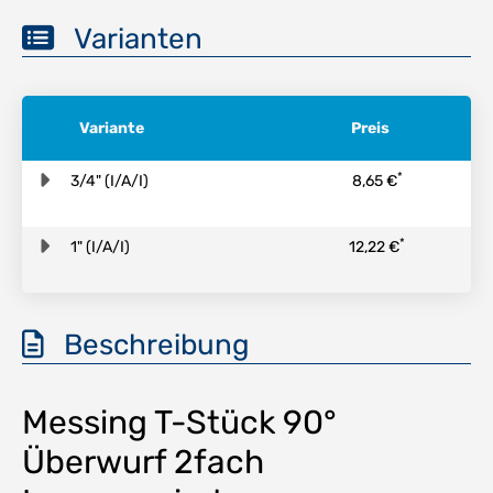
Varianten
Variante
Preis
*
3/4" (I/A/I)
8,65 €
*
1" (I/A/I)
12,22 €
Beschreibung
Messing T-Stück 90°
Überwurf 2fach