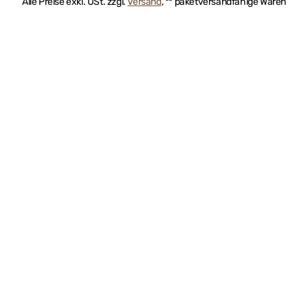
Alle Preise exkl. USt. zzgl.
Versand
, ** paketversandfähige Waren