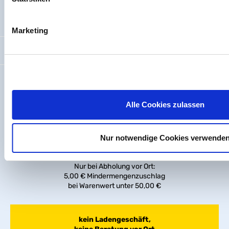
Hilfe & Service
Marketing
So erreichen Sie uns
info@ht-connect.de
+49 9241 9109100
Alle Cookies zulassen
Bürozeiten - Abholzeiten:
Mo – Do:
8 – 12 Uhr | 14 – 16 Uhr
Nur notwendige Cookies verwende
Fr:
8 - 14 Uhr
Nur bei Abholung vor Ort:
5,00 € Mindermengenzuschlag
bei Warenwert unter 50,00 €
kein Ladengeschäft,