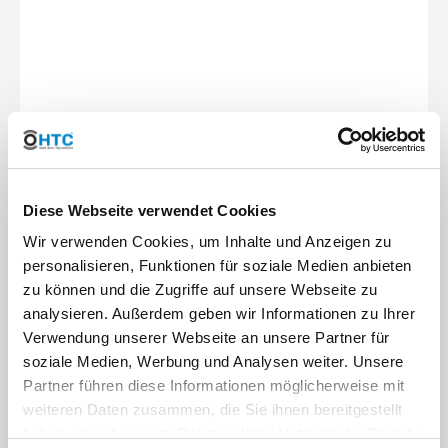
Messing Tankdurchführung 90° aus
CW617N – Gewinkelte
Fassverschraubung &
Diese Webseite verwendet Cookies
Regentonnenverschraubung
Wir verwenden Cookies, um Inhalte und Anzeigen zu
Die Messing Tankdurchführung 90° aus hochwertigem CW617N-
personalisieren, Funktionen für soziale Medien anbieten
Messing von PVC-Welt.de ist die ideale Lösung für den sicheren
zu können und die Zugriffe auf unsere Webseite zu
Anschluss von Rohrleitungen an Tanks, Fässern, Regentonnen,
analysieren. Außerdem geben wir Informationen zu Ihrer
Behältern und Zisternen. Dank der gewinkelten 90°-Ausführung
ermöglicht die Tankdurchführung eine platzsparende
Verwendung unserer Webseite an unsere Partner für
Leitungsführung und eignet sich hervorragend für
soziale Medien, Werbung und Analysen weiter. Unsere
Anwendungen, bei denen der Anschluss direkt seitlich
Partner führen diese Informationen möglicherweise mit
weitergeführt werden soll.
weiteren Daten zusammen, die Sie ihnen bereitgestellt
Gefertigt aus robustem CW617N-Messing, überzeugt die
haben oder die sie im Rahmen Ihrer Nutzung der Dienste
Fassverschraubung durch ihre hohe Korrosionsbeständigkeit,