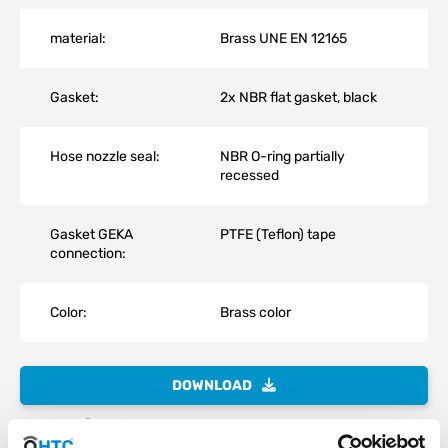
material:
Brass UNE EN 12165
Gasket:
2x NBR flat gasket, black
Hose nozzle seal:
NBR O-ring partially
recessed
Gasket GEKA
PTFE (Teflon) tape
connection:
Color:
Brass color
DOWNLOAD
RoHS confirmation HTC