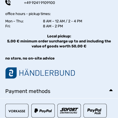
+49 9241 9109100
office hours - pickup times:
Mon – Thu:
8 AM – 12 AM / 2 - 4 PM
Fri:
8 AM - 2 PM
Local pickup:
5,00 € minimum order surcharge up to and including the
value of goods worth 50,00 €
no store, no on-site advice
Payment methods