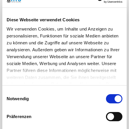
DOWNLOAD
REACH addition brass HTC
Diese Webseite verwendet Cookies
Wir verwenden Cookies, um Inhalte und Anzeigen zu
DOWNLOAD
personalisieren, Funktionen für soziale Medien anbieten
The thread identification - or why 1" is not 25.4mm
zu können und die Zugriffe auf unsere Webseite zu
analysieren. Außerdem geben wir Informationen zu Ihrer
READ MORE
Detailed information: Brass hose nozzle
Verwendung unserer Webseite an unsere Partner für
READ MORE
Details: Brass quick coupling GEKA similar
soziale Medien, Werbung und Analysen weiter. Unsere
Partner führen diese Informationen möglicherweise mit
weiteren Daten zusammen, die Sie ihnen bereitgestellt
haben oder die sie im Rahmen Ihrer Nutzung der Dienste
Verantwortliche Person für die EU
gesammelt haben. Sie geben Einwilligung zu unseren
Einwilligungsauswahl
In der EU ansässiger Wirtschaftsbeteiligter, der sicherstellt, dass das Produkt den
Cookies, wenn Sie unsere Webseite weiterhin nutzen.
Notwendig
erforderlichen Vorschriften entspricht:
HT CONNECT GmbH & Co. KG
Norisstraße 4
91257 Pegnitz
Präferenzen
Kontakt:
E-Mail:
info@ht-connect.de