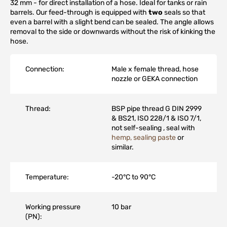
32 mm - for direct installation of a hose. Ideal for tanks or rain
barrels. Our feed-through is equipped with
two
seals so that
even a barrel with a slight bend can be sealed. The angle allows
removal to the side or downwards without the risk of kinking the
hose.
Connection:
Male x female thread, hose
nozzle or GEKA connection
Thread:
BSP pipe thread G DIN 2999
& BS21, ISO 228/1 & ISO 7/1,
not self-sealing , seal with
hemp, sealing paste
or
similar.
Temperature:
-20°C to 90°C
Working pressure
10 bar
(PN):