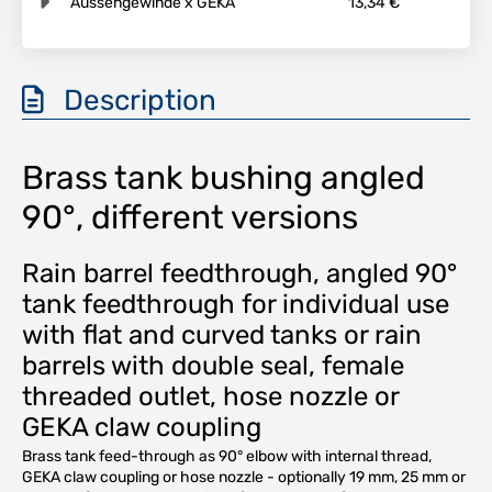
Aussengewinde x GEKA
13,34 €
Description
Brass tank bushing angled
90°, different versions
Rain barrel feedthrough, angled 90°
tank feedthrough for individual use
with flat and curved tanks or rain
barrels with double seal, female
threaded outlet, hose nozzle or
GEKA claw coupling
Brass tank feed-through as 90° elbow with internal thread,
GEKA claw coupling or hose nozzle - optionally 19 mm, 25 mm or