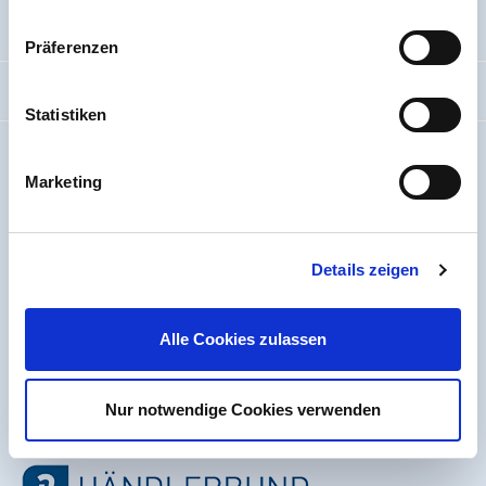
Help & Service
Präferenzen
Contact us
Statistiken
info@ht-connect.de
Marketing
+49 9241 9109100
office hours - pickup times:
Details zeigen
Mon – Thu:
8 AM – 12 AM / 2 - 4 PM
Fri:
8 AM - 2 PM
Local pickup:
Alle Cookies zulassen
5,00 € minimum order surcharge up to and including the
value of goods worth 50,00 €
Nur notwendige Cookies verwenden
no store, no on-site advice