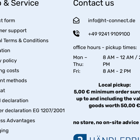
 & Service
Contact us
t form
info@ht-connect.de
er support
+49 9241 9109100
l Terms & Conditions
office hours - pickup times:
tion
Mon –
8 AM – 12 AM / 
y policy
Thu:
PM
ng costs
Fri:
8 AM - 2 PM
nt methods
Local pickup:
kat
5,00 € minimum order sur
up to and including the va
declaration
goods worth 50,00 
er declaration EG 1207/2001
ess Advantages
no store, no on-site advice
ging