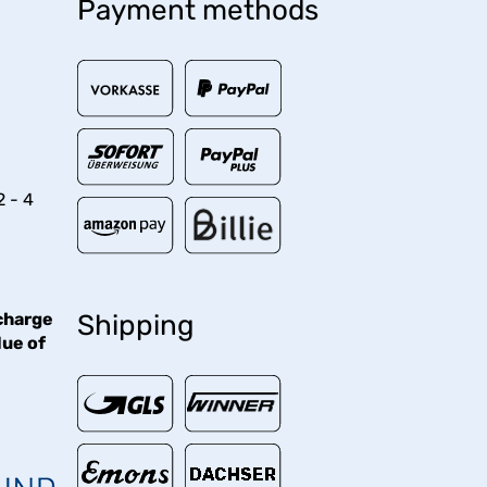
Payment methods
2 - 4
charge
Shipping
lue of
€