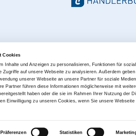
t Cookies
 Inhalte und Anzeigen zu personalisieren, Funktionen für sozia
e Zugriffe auf unsere Webseite zu analysieren. Außerdem geben
Withdraw from contract
rwendung unserer Webseite an unsere Partner für soziale Medie
re Partner führen diese Informationen möglicherweise mit weite
ereitgestellt haben oder die sie im Rahmen Ihrer Nutzung der D
© 2013 - 2026 HT CONNECT GmbH & Co. KG
n Einwilligung zu unseren Cookies, wenn Sie unsere Webseite 
he online shop with quality products from HTC© – PVC-U pipe
plus
shipping costs
, Commercial customers: all Prices excl. 
sent as parcels
Präferenzen
Statistiken
Marketin