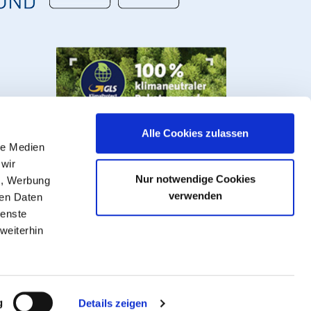
Alle Cookies zulassen
le Medien
 wir
Nur notwendige Cookies
n, Werbung
verwenden
ren Daten
ienste
weiterhin
s, valves and fittings.
VAT plus
shipping costs
, ** Goods that can be
g
Details zeigen