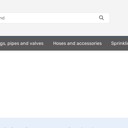
ings, pipes and valves
Hoses and accessories
Sprinkli