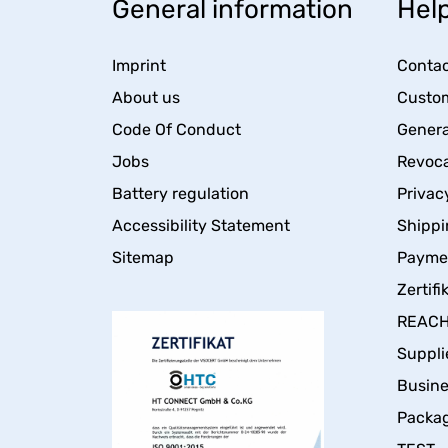
General information
Help
Imprint
Contac
About us
Custom
Code Of Conduct
Genera
Jobs
Revoca
Battery regulation
Privac
Accessibility Statement
Shippi
Sitemap
Payme
Zertifi
REACH 
Suppli
Busin
Packa