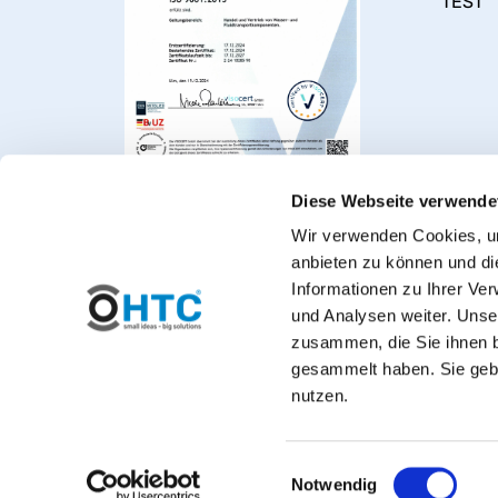
TEST
Diese Webseite verwende
Wir verwenden Cookies, um
anbieten zu können und di
Informationen zu Ihrer Ve
und Analysen weiter. Unse
zusammen, die Sie ihnen b
gesammelt haben. Sie gebe
Welcome to PVC-Welt, t
nutzen.
*Private customers: All prices include VAT. 
Einwilligungsauswahl
Notwendig