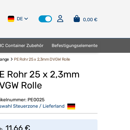
DE
0,00 €
BC Container Zubehör
Befestigungselemente
tange
PE Rohr 25 x 2,3mm DVGW Rolle
E Rohr 25 x 2,3mm
VGW Rolle
tikelnummer:
PE0025
swahl Steuerzone / Lieferland
11,66 €
b