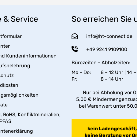
e & Service
So erreichen Sie 
tformular
info@ht-connect.de
enter
+49 9241 9109100
nd Kundeninformationen
Bürozeiten - Abholzeiten:
ufsbelehrung
Mo – Do:
8 – 12 Uhr | 14 –
schutz
Fr:
8 - 14 Uhr
ndkosten
Nur bei Abholung vor Or
gsmöglichkeiten
5,00 € Mindermengenzus
kate
bei Warenwert unter 50,
 RoHS, Konfliktmineralien,
 PFAS
kein Ladengeschäft,
antenerklärung
keine Beratung vor Or