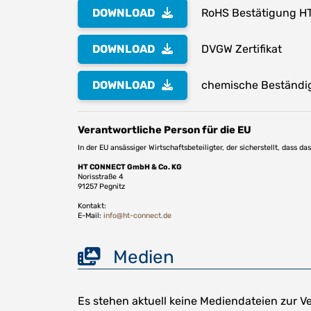
DOWNLOAD
RoHS Bestätigung H
DOWNLOAD
DVGW Zertifikat
DOWNLOAD
chemische Beständig
Verantwortliche Person für die EU
In der EU ansässiger Wirtschaftsbeteiligter, der sicherstellt, dass d
HT CONNECT GmbH & Co. KG
Norisstraße 4
91257 Pegnitz
Kontakt:
E-Mail:
info@ht-connect.de
Medien
Es stehen aktuell keine Mediendateien zur V