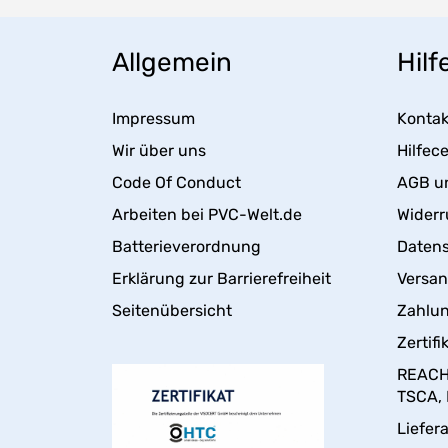
Allgemein
Hilf
Impressum
Kontak
Wir über uns
Hilfec
Code Of Conduct
AGB u
Arbeiten bei PVC-Welt.de
Widerr
Batterieverordnung
Daten
Erklärung zur Barrierefreiheit
Versa
Seitenübersicht
Zahlun
Zertifi
REACH,
TSCA,
Liefer