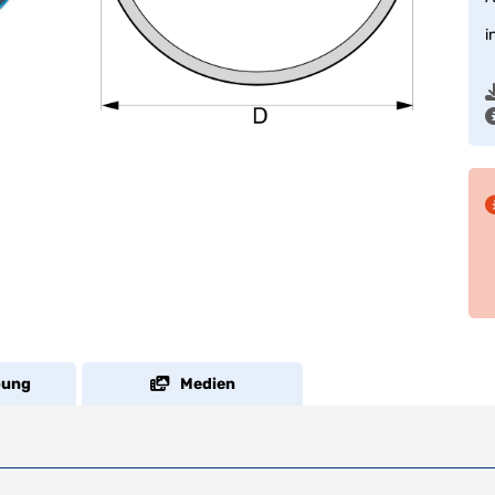
i
bung
Medien