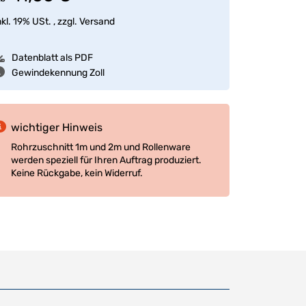
nkl. 19% USt. , zzgl.
Versand
Datenblatt als PDF
Gewindekennung Zoll
wichtiger Hinweis
Rohrzuschnitt 1m und 2m und Rollenware
werden speziell für Ihren Auftrag produziert.
Keine Rückgabe, kein Widerruf.