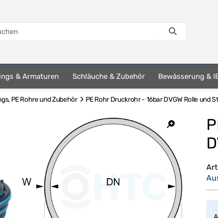
tings & Armaturen
Schläuche & Zubehör
Bewässerung & I
ngs, PE Rohre und Zubehör
PE Rohr Druckrohr - 16bar DVGW Rolle und S
P
D
Ar
Au
A