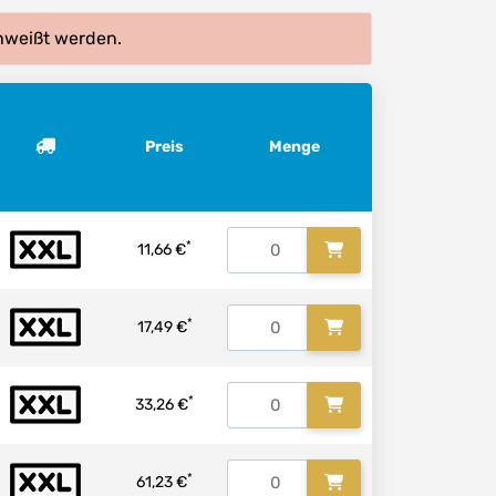
hweißt werden.
Preis
Menge
*
11,66 €
*
17,49 €
*
33,26 €
*
61,23 €