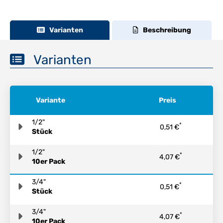
Varianten
Beschreibung
Varianten
Variante
Preis
1/2"
*
0,51 €
Stück
1/2"
*
4,07 €
10er Pack
3/4"
*
0,51 €
Stück
3/4"
*
4,07 €
10er Pack