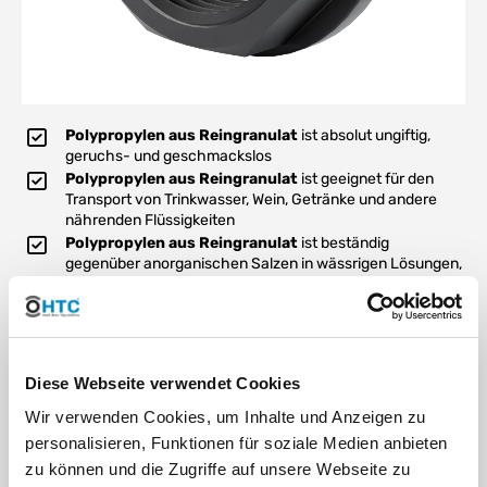
Polypropylen aus Reingranulat
ist absolut ungiftig,
geruchs- und geschmackslos
Polypropylen aus Reingranulat
ist geeignet für den
Transport von Trinkwasser, Wein, Getränke und andere
nährenden Flüssigkeiten
Polypropylen aus Reingranulat
ist beständig
gegenüber anorganischen Salzen in wässrigen Lösungen,
schwach organischen Säuren und Laugen, Alkohol und
teilweise Ölen
Polypropylen aus Reingranulat
hat sehr gute
mechanische Eigenschaften gegenüber
Waschchemikalien o.ä
Diese Webseite verwendet Cookies
Polypropylen aus Reingranulat
schützt als elektrisch
isolierendes Material gegen elektrochemische Korrosion
Wir verwenden Cookies, um Inhalte und Anzeigen zu
und Perforation, welche durch Streuströme verursacht
personalisieren, Funktionen für soziale Medien anbieten
wird
zu können und die Zugriffe auf unsere Webseite zu
Polypropylen aus Reingranulat
ist Wetter-, Ozon und