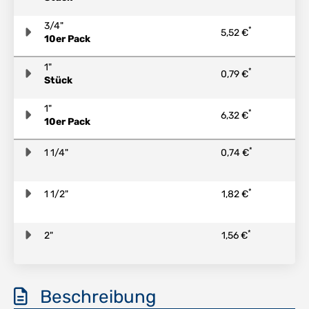
3/4"
*
5,52 €
10er Pack
1"
*
0,79 €
Stück
1"
*
6,32 €
10er Pack
*
1 1/4"
0,74 €
*
1 1/2"
1,82 €
*
2"
1,56 €
Beschreibung