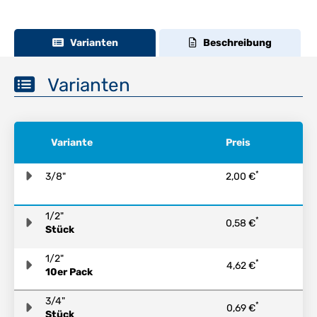
Varianten
Beschreibung
Varianten
Variante
Preis
*
3/8"
2,00 €
1/2"
*
0,58 €
Stück
1/2"
*
4,62 €
10er Pack
3/4"
*
0,69 €
Stück