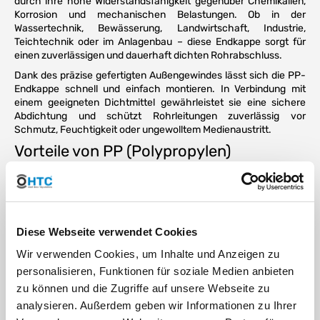
durch ihre hohe Widerstandsfähigkeit gegenüber Chemikalien,
Korrosion und mechanischen Belastungen. Ob in der
Wassertechnik, Bewässerung, Landwirtschaft, Industrie,
Teichtechnik oder im Anlagenbau – diese Endkappe sorgt für
einen zuverlässigen und dauerhaft dichten Rohrabschluss.
Dank des präzise gefertigten Außengewindes lässt sich die PP-
Endkappe schnell und einfach montieren. In Verbindung mit
einem geeigneten Dichtmittel gewährleistet sie eine sichere
Abdichtung und schützt Rohrleitungen zuverlässig vor
Schmutz, Feuchtigkeit oder ungewolltem Medienaustritt.
Vorteile von PP (Polypropylen)
Reinmaterial
Hergestellt aus hochwertigem PP Reinmaterial ohne
Recyclinganteil
Hohe Beständigkeit gegen viele Säuren, Laugen und
Diese Webseite verwendet Cookies
Chemikalien
Korrosionsfrei und rostbeständig
Wir verwenden Cookies, um Inhalte und Anzeigen zu
Geringes Gewicht bei hoher Stabilität
personalisieren, Funktionen für soziale Medien anbieten
Hohe Schlagzähigkeit und lange Lebensdauer
zu können und die Zugriffe auf unsere Webseite zu
Temperaturbeständig für zahlreiche Anwendungen
analysieren. Außerdem geben wir Informationen zu Ihrer
UV-stabilisierte schwarze Ausführung für den