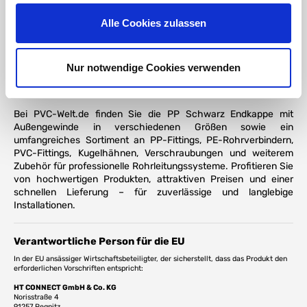
Wasseraufbereitung
Teich- und Aquakulturanlagen
Alle Cookies zulassen
Industrie- und Prozessleitungen
Chemische Anlagen
Landwirtschaft
Nur notwendige Cookies verwenden
Maschinen- und Anlagenbau
Bei PVC-Welt.de finden Sie die PP Schwarz Endkappe mit
Außengewinde in verschiedenen Größen sowie ein
umfangreiches Sortiment an PP-Fittings, PE-Rohrverbindern,
PVC-Fittings, Kugelhähnen, Verschraubungen und weiterem
Zubehör für professionelle Rohrleitungssysteme. Profitieren Sie
von hochwertigen Produkten, attraktiven Preisen und einer
schnellen Lieferung – für zuverlässige und langlebige
Installationen.
Verantwortliche Person für die EU
In der EU ansässiger Wirtschaftsbeteiligter, der sicherstellt, dass das Produkt den
erforderlichen Vorschriften entspricht:
HT CONNECT GmbH & Co. KG
Norisstraße 4
91257 Pegnitz