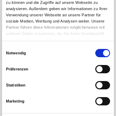
zu können und die Zugriffe auf unsere Webseite zu
analysieren. Außerdem geben wir Informationen zu Ihrer
Verwendung unserer Webseite an unsere Partner für
soziale Medien, Werbung und Analysen weiter. Unsere
Partner führen diese Informationen möglicherweise mit
weiteren Daten zusammen, die Sie ihnen bereitgestellt
haben oder die sie im Rahmen Ihrer Nutzung der Dienste
Die verschraubbare Kugelhalterung
gesammelt haben. Sie geben Einwilligung zu unseren
(Sicherheitsblock)
Einwilligungsauswahl
Cookies, wenn Sie unsere Webseite weiterhin nutzen.
Notwendig
Präferenzen
Statistiken
Ersatzteile Kugelhahn HTC© Serie
Marketing
AK1153