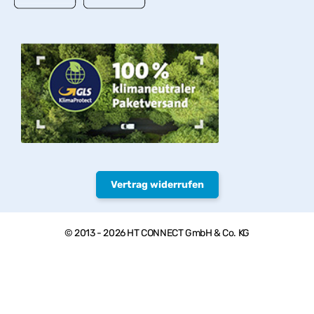
Vertrag widerrufen
© 2013 - 2026 HT CONNECT GmbH & Co. KG
Herzlich willkommen bei PVC-Welt, dem Online Shop mit
Qualitätsprodukten von HTC© – PVC-U Rohre, Armaturen und
Fittings.
* Privatkunden: Alle Preise inkl. USt. zzgl.
Versand
, Gewerbekunden:
Alle Preise exkl. USt. zzgl.
Versand
, ** paketversandfähige Waren