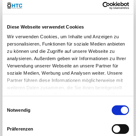
Im Detail
Diese Webseite verwendet Cookies
Im konischen Messrohr befindet sich der frei rotierende
Wir verwenden Cookies, um Inhalte und Anzeigen zu
Schwebkörper. Die Ablesung der Durchflußmenge
personalisieren, Funktionen für soziale Medien anbieten
erfolgt an der Oberkante des roten Schwebekörpers.
Je mehr Wasser von unten einströmt, desto höher
zu können und die Zugriffe auf unsere Webseite zu
innerhalb des Messrohrs platziert sich der
analysieren. Außerdem geben wir Informationen zu Ihrer
Schwebkörper.
Verwendung unserer Webseite an unsere Partner für
soziale Medien, Werbung und Analysen weiter. Unsere
Partner führen diese Informationen möglicherweise mit
fast facts
weiteren Daten zusammen, die Sie ihnen bereitgestellt
haben oder die sie im Rahmen Ihrer Nutzung der Dienste
Durchflussmenge ablesbar an der Oberkante des
Schwimmers
gesammelt haben. Sie geben Einwilligung zu unseren
Einwilligungsauswahl
senkrechter Einbau - schräger Einbau ergibt
Cookies, wenn Sie unsere Webseite weiterhin nutzen.
Notwendig
Messungenauigkeit
Führungsstab Edelstahl - nicht für salzhaltiges
Wasser geeignet
Präferenzen