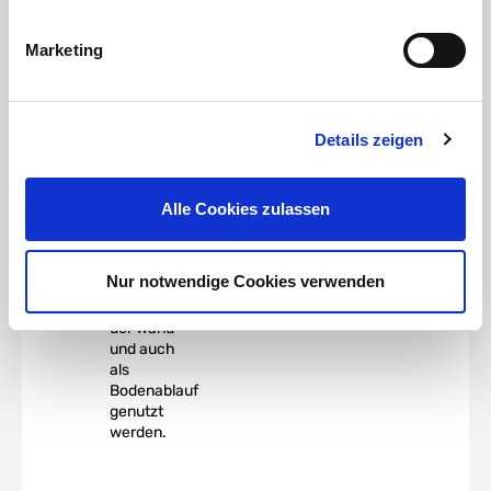
Silikonfilm
mit einem
Marketing
Messer
leicht vom
Behälter
trennen.
Details zeigen
Die PVC
Tankdurchführung
Tank
Alle Cookies zulassen
Connector
mit
beidseitiger
Nur notwendige Cookies verwenden
Klebemuffe
kann an
der Wand
und auch
als
Bodenablauf
genutzt
werden.