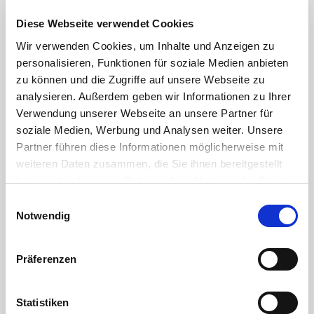
minimalste
(optimale)
1 1/4"
42,0mm
Diese Webseite verwendet Cookies
Lochausschnittsgröße
an.
Wir verwenden Cookies, um Inhalte und Anzeigen zu
1 1/2"
48,0mm
personalisieren, Funktionen für soziale Medien anbieten
Verwenden
zu können und die Zugriffe auf unsere Webseite zu
2"
60,0mm
Sie zur
analysieren. Außerdem geben wir Informationen zu Ihrer
Abdichtungsunterstützung
Sanitärsilikon
Verwendung unserer Webseite an unsere Partner für
o.ä..
soziale Medien, Werbung und Analysen weiter. Unsere
Dadurch
Partner führen diese Informationen möglicherweise mit
erhalten
Sie
weiteren Daten zusammen, die Sie ihnen bereitgestellt
außerdem
haben oder die sie im Rahmen Ihrer Nutzung der Dienste
eine feste
gesammelt haben. Sie geben Einwilligung zu unseren
Einwilligungsauswahl
Fixierung
Cookies, wenn Sie unsere Webseite weiterhin nutzen.
Notwendig
der
Tankdurchführung
an Ihrem
Behälter
Präferenzen
und bei
Demontage
läßt sich
Statistiken
der