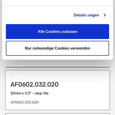
Verantwortliche Person für die EU
In der EU ansässiger Wirtschaftsbeteiligter, der sicherstellt, dass das Produkt den
erforderlichen Vorschriften entspricht:
Details zeigen
HT CONNECT GmbH & Co. KG
Norisstraße 4
91257 Pegnitz
Alle Cookies zulassen
Kontakt:
E-Mail:
info@ht-connect.de
Nur notwendige Cookies verwenden
Medien
AF0602.032.020
20mm x 1/2" - step-file
AF0602.032.020