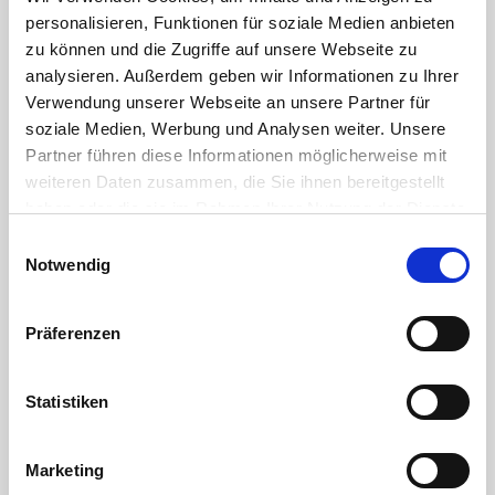
DOWNLOAD
personalisieren, Funktionen für soziale Medien anbieten
zu können und die Zugriffe auf unsere Webseite zu
RoHS Bestätigung HTC
analysieren. Außerdem geben wir Informationen zu Ihrer
Verwendung unserer Webseite an unsere Partner für
DOWNLOAD
soziale Medien, Werbung und Analysen weiter. Unsere
Partner führen diese Informationen möglicherweise mit
die Gewindekennung - oder warum 1" eben keine 25,4mm sind
weiteren Daten zusammen, die Sie ihnen bereitgestellt
DOWNLOAD
haben oder die sie im Rahmen Ihrer Nutzung der Dienste
gesammelt haben. Sie geben Einwilligung zu unseren
Einwilligungsauswahl
abdichten und verbinden von Kunststoffgewinden
Cookies, wenn Sie unsere Webseite weiterhin nutzen.
Notwendig
DOWNLOAD
Präferenzen
chemische Beständigkeit von Kunststoffen
DOWNLOAD
Statistiken
äußere Merkmale von Spritzgussfittings
Marketing