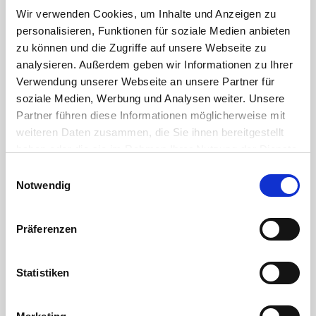
Wir verwenden Cookies, um Inhalte und Anzeigen zu
personalisieren, Funktionen für soziale Medien anbieten
Arbeitsdruck
max. 10 bar bei 20°C
zu können und die Zugriffe auf unsere Webseite zu
(PN):
Medium Wasser
analysieren. Außerdem geben wir Informationen zu Ihrer
Verwendung unserer Webseite an unsere Partner für
Material:
PVC-U
soziale Medien, Werbung und Analysen weiter. Unsere
Partner führen diese Informationen möglicherweise mit
weiteren Daten zusammen, die Sie ihnen bereitgestellt
Farbe:
Grau
haben oder die sie im Rahmen Ihrer Nutzung der Dienste
gesammelt haben. Sie geben Einwilligung zu unseren
Einwilligungsauswahl
Cookies, wenn Sie unsere Webseite weiterhin nutzen.
Notwendig
DOWNLOAD
RoHS Bestätigung HTC
Präferenzen
DOWNLOAD
Statistiken
chemische Beständigkeit von Kunststoffen