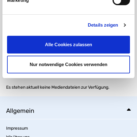
Marketing
Verantwortliche Person für die EU
In der EU ansässiger Wirtschaftsbeteiligter, der sicherstellt, dass das Produkt den
erforderlichen Vorschriften entspricht:
Details zeigen
HT CONNECT GmbH & Co. KG
Norisstraße 4
91257 Pegnitz
Alle Cookies zulassen
Kontakt:
E-Mail:
info@ht-connect.de
Nur notwendige Cookies verwenden
Medien
Es stehen aktuell keine Mediendateien zur Verfügung.
Allgemein
Impressum