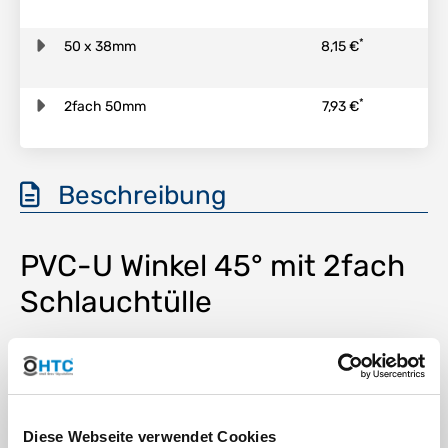
*
50 x 38mm
8,15 €
*
2fach 50mm
7,93 €
Beschreibung
PVC-U Winkel 45° mit 2fach
Schlauchtülle
Anschluss:
2fach Schlauchtülle
Temperatur:
bis 45°C konstant, kurzzeitig
Diese Webseite verwendet Cookies
60°C