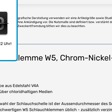
2
1
2
Für die fotografische Darstellung verwenden wir eine Artikelgröße sowie Studi
t Änderung ohne Ankündigung vor. Die Nutzmaße sind definiert bzw. verstärkt d
stützung. Bei Zweckentfremdung bitten wir dies zu beachten.
2 Uhr!
auchklemme W5, Chrom-Nickel-
e aus Edelstahl V4A
über chloridhaltigen Medien
Auswahl der Schlauchschelle ist der Aussendurchmesser des
ochwertigen W5 Schlauchklemmen üblich - zusätzlich verzin