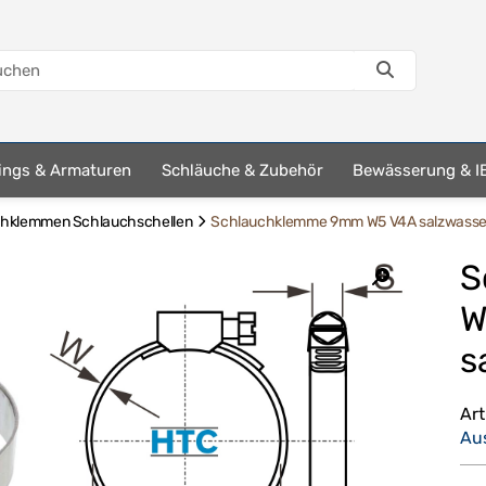
tings & Armaturen
Schläuche & Zubehör
Bewässerung & I
chklemmen Schlauchschellen
Schlauchklemme 9mm W5 V4A salzwasse
S
W
s
Ar
Au