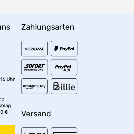
uns
Zahlungsarten
 16 Uhr
t:
chlag
00 €
Versand