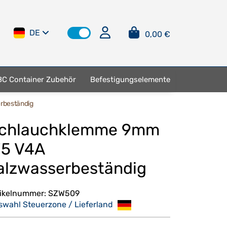
DE
0,00 €
BC Container Zubehör
Befestigungselemente
rbeständig
chlauchklemme 9mm
5 V4A
alzwasserbeständig
tikelnummer:
SZW509
swahl Steuerzone / Lieferland