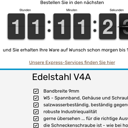
Bestellen Sie in den nächsten
Stunden
Minuten
Sekunden
1
1
1
1
1
1
1
1
1
1
1
1
1
1
1
1
1
1
2
2
inkl. 19% USt. , zzgl.
Versand
Alle Maßangaben in Millimeter, Gewichtsangaben in Gramm. 
Ausführungen sind unverbindlich. Wir behalten uns jederzei
Weitere Maße dienen ausschließlich der Darstellungsunter
Beschreibung
und Sie erhalten Ihre Ware auf Wunsch schon morgen bis 1
Unsere Express-Services finden Sie hier
Schlauchschelle Schl
Edelstahl V4A
Bandbreite 9mm
W5 - Spannband, Gehäuse und Schraub
salzwasserbeständig, beständig gegen
robuste Industriequalität
gerne übersehen ... für die richtige 
die Schneckenschraube ist - wie bei h