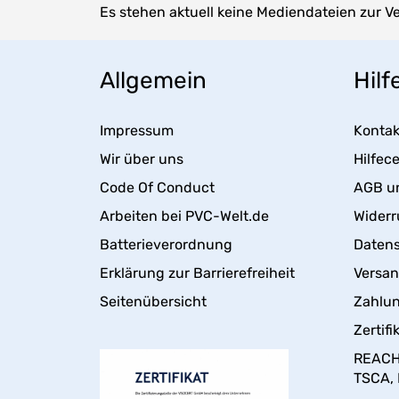
Es stehen aktuell keine Mediendateien zur V
Allgemein
Hilf
Impressum
Kontak
Wir über uns
Hilfec
Code Of Conduct
AGB u
Arbeiten bei PVC-Welt.de
Widerr
Batterieverordnung
Daten
Erklärung zur Barrierefreiheit
Versa
Seitenübersicht
Zahlun
Zertifi
REACH,
TSCA,