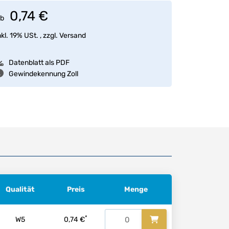
0,74 €
b
nkl. 19% USt. , zzgl.
Versand
Datenblatt als PDF
Gewindekennung Zoll
Qualität
Preis
Menge
*
W5
0,74 €