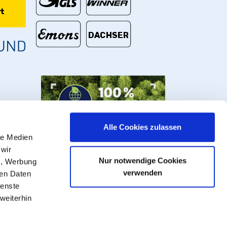
t
Alle Cookies zulassen
le Medien
 wir
Nur notwendige Cookies
n, Werbung
verwenden
ren Daten
ienste
weiterhin
U Rohre, Armaturen und Fittings.