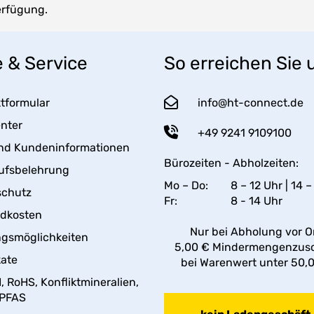
erfügung.
e & Service
So erreichen Sie 
tformular
info@ht-connect.de
enter
+49 9241 9109100
nd Kundeninformationen
Bürozeiten - Abholzeiten:
ufsbelehrung
Mo – Do:
8 – 12 Uhr | 14 –
schutz
Fr:
8 - 14 Uhr
ndkosten
Nur bei Abholung vor Or
gsmöglichkeiten
5,00 € Mindermengenzus
kate
bei Warenwert unter 50,
 RoHS, Konfliktmineralien,
 PFAS