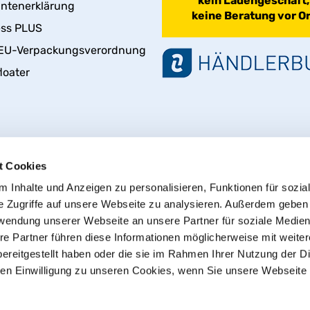
kein Ladengeschäft,
antenerklärung
keine Beratung vor Or
ess PLUS
EU-Verpackungsverordnung
loater
t Cookies
 Inhalte und Anzeigen zu personalisieren, Funktionen für sozia
e Zugriffe auf unsere Webseite zu analysieren. Außerdem geben
rwendung unserer Webseite an unsere Partner für soziale Medie
Vertrag widerrufen
re Partner führen diese Informationen möglicherweise mit weite
ereitgestellt haben oder die sie im Rahmen Ihrer Nutzung der D
n Einwilligung zu unseren Cookies, wenn Sie unsere Webseite 
© 2013 - 2026 HT CONNECT GmbH & Co. KG
t, dem Online Shop mit Qualitätsprodukten von HTC© – PVC-