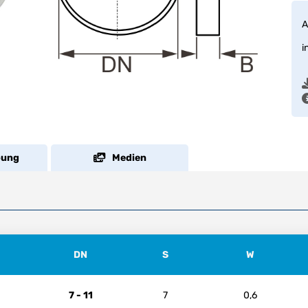
A
i
bung
Medien
DN
S
W
7 - 11
7
0,6