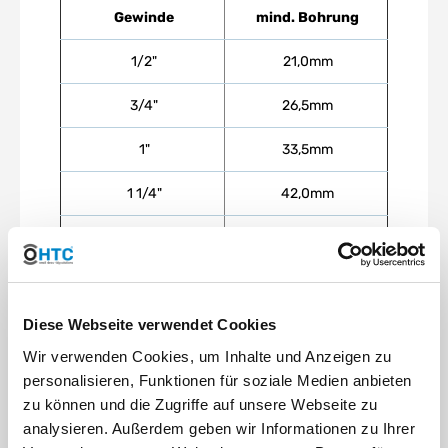
Gewinde
mind. Bohrung
1/2"
21,0mm
3/4"
26,5mm
1"
33,5mm
1 1/4"
42,0mm
1 1/2"
48,0mm
2"
60,0mm
Diese Webseite verwendet Cookies
Wir verwenden Cookies, um Inhalte und Anzeigen zu
personalisieren, Funktionen für soziale Medien anbieten
zu können und die Zugriffe auf unsere Webseite zu
Verarbeitungstipp:
Verwenden Sie zur
analysieren. Außerdem geben wir Informationen zu Ihrer
Abdichtungsunterstützung Sanitärsilikon o.ä. und setzen