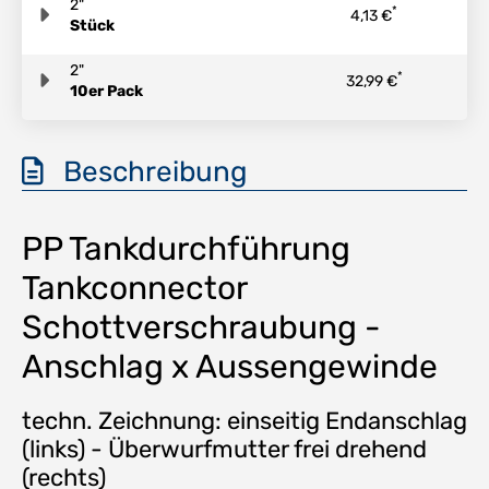
2"
*
4,13 €
Stück
2"
*
32,99 €
10er Pack
Beschreibung
PP Tankdurchführung
Tankconnector
Schottverschraubung -
Anschlag x Aussengewinde
techn. Zeichnung: einseitig Endanschlag
(links) - Überwurfmutter frei drehend
(rechts)