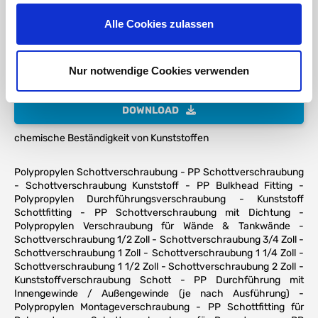
Alle Cookies zulassen
Polypropylen PP Temperatur-/ Druckdiagramm
DOWNLOAD
Nur notwendige Cookies verwenden
die Gewindekennung - oder warum 1" eben keine 25,4mm sind
DOWNLOAD
chemische Beständigkeit von Kunststoffen
Polypropylen Schottverschraubung - PP Schottverschraubung
- Schottverschraubung Kunststoff - PP Bulkhead Fitting -
Polypropylen Durchführungsverschraubung - Kunststoff
Schottfitting - PP Schottverschraubung mit Dichtung -
Polypropylen Verschraubung für Wände & Tankwände -
Schottverschraubung 1/2 Zoll - Schottverschraubung 3/4 Zoll -
Schottverschraubung 1 Zoll - Schottverschraubung 1 1/4 Zoll -
Schottverschraubung 1 1/2 Zoll - Schottverschraubung 2 Zoll -
Kunststoffverschraubung Schott - PP Durchführung mit
Innengewinde / Außengewinde (je nach Ausführung) -
Polypropylen Montageverschraubung - PP Schottfitting für