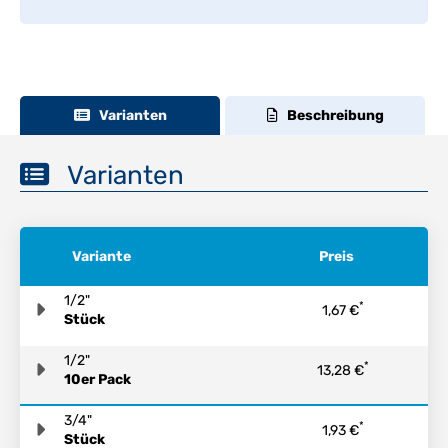
Varianten
Beschreibung
Varianten
Variante
Preis
1/2"
*
1,67 €
Stück
1/2"
*
13,28 €
10er Pack
3/4"
*
1,93 €
Stück