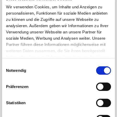
7/1 (DIN 2999 / BS21)
Fertigungsstandard UNE
Wir verwenden Cookies, um Inhalte und Anzeigen zu
EN 10213-4, Toleranz DIN
personalisieren, Funktionen für soziale Medien anbieten
1.4408
zu können und die Zugriffe auf unsere Webseite zu
Edelstahl
(nach EN
analysieren. Außerdem geben wir Informationen zu Ihrer
10020) ist eine
Verwendung unserer Webseite an unsere Partner für
Bezeichnung für legierte
soziale Medien, Werbung und Analysen weiter. Unsere
oder unlegierte Stähle mit
besonderem
Partner führen diese Informationen möglicherweise mit
Reinheitsgrad. Stähle,
weiteren Daten zusammen, die Sie ihnen bereitgestellt
deren Schwefel- und
haben oder die sie im Rahmen Ihrer Nutzung der Dienste
Phosphorgehalt
gesammelt haben. Sie geben Einwilligung zu unseren
(sogenannte
Einwilligungsauswahl
Eisenbegleiter) 0,025%
Cookies, wenn Sie unsere Webseite weiterhin nutzen.
Notwendig
nicht überschreitet.
Die Legierung 316 ist eine
Standard Stahlsorte mit
Präferenzen
Molybdän
. Das Molybdän
verleiht der Legierung 316
eine bessere
Statistiken
Korrosionsbeständigkeit
als 304, insbesondere
eine höhere