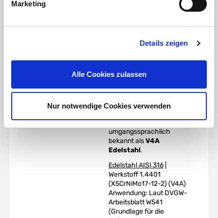
Beständigkeit gegen
Marketing
Lochfraß und
Spaltkorrosion in
chloridhaltigen Medien.
Die austenitische
Details zeigen
Struktur verleiht dieser
Legierung einen hohen
Grad an Zähigkeit, selbst
Alle Cookies zulassen
bei Tiefsttemperaturen,
hohe Kriechfestigkeit,
Zeitstandfestigkeit und
Zugefestigkeit bei
Nur notwendige Cookies verwenden
erhöhten Temperaturen.
Die Legierung ist
umgangssprachlich
bekannt als
V4A
Edelstahl
.
Edelstahl AISI 316
|
Werkstoff 1.4401
(X5CrNiMo17-12-2) (V4A)
Anwendung: Laut DVGW-
Arbeitsblatt W541
(Grundlage für die