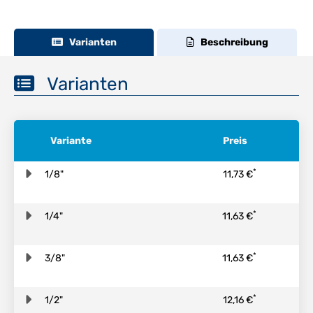
Varianten
Beschreibung
Varianten
Variante
Preis
*
1/8"
11,73 €
*
1/4"
11,63 €
*
3/8"
11,63 €
*
1/2"
12,16 €