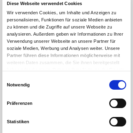
Schlauchtüllen aus PA6: Durch die hohe Steifigkeit bei niedrigen
Diese Webseite verwendet Cookies
Reibwerten sowie die ausgezeichnete Dimensionsstabilität und
Wir verwenden Cookies, um Inhalte und Anzeigen zu
thermische Stabilität als technischer Kunststoff wird PA6 in der
Industrie besonders für Präzisionsteile eingesetzt. Die akkurate
personalisieren, Funktionen für soziale Medien anbieten
Ausformung dieser Schlauchtüllen zeigt dies deutlich.
zu können und die Zugriffe auf unsere Webseite zu
analysieren. Außerdem geben wir Informationen zu Ihrer
Verwendung unserer Webseite an unsere Partner für
Vorteile auf einem Blick
soziale Medien, Werbung und Analysen weiter. Unsere
Partner führen diese Informationen möglicherweise mit
Äußerst hohe Festigkeit
weiteren Daten zusammen, die Sie ihnen bereitgestellt
Langlebigkeit
Geringes Gewicht
haben oder die sie im Rahmen Ihrer Nutzung der Dienste
Dämpfungs-/Absorptionsfähigkeit
gesammelt haben. Sie geben Einwilligung zu unseren
Einwilligungsauswahl
Abriebfestigkeit
Cookies, wenn Sie unsere Webseite weiterhin nutzen.
Notwendig
Hohe Schlagfestigkeit
max. zulässiger Druck 10 bar
Temperaturbereich -40°C bis 120°C je nach eingesetztem
Präferenzen
Kunststoff
u.a. einsetzbar für Kühlwasser,
Schweibenwaschflüssigkeit, Benzin, Öle
Statistiken
Entflammbarkeitsklasse (UL 94)
POM, PP, PA6.6 und PA12:HB (horizontale Brennlage)