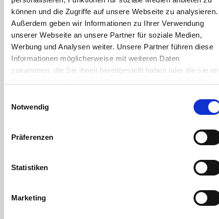
DOWNLOAD
können und die Zugriffe auf unsere Webseite zu analysieren.
Außerdem geben wir Informationen zu Ihrer Verwendung
verarbeiten von PP Klemm Fittings
unserer Webseite an unsere Partner für soziale Medien,
DOWNLOAD
Werbung und Analysen weiter. Unsere Partner führen diese
Informationen möglicherweise mit weiteren Daten
die Gewindekennung - oder warum 1" eben keine 25,4mm sind
zusammen, die Sie ihnen bereitgestellt haben oder die sie im
Rahmen Ihrer Nutzung der Dienste gesammelt haben. Sie
DOWNLOAD
geben Einwilligung zu unseren Cookies, wenn Sie unsere
Einwilligungsauswahl
abdichten und verbinden von Kunststoffgewinden
Webseite weiterhin nutzen.
Notwendig
DOWNLOAD
Präferenzen
PP Polypropylen Temperatur-/Druckdiagramm
DOWNLOAD
Statistiken
chemische Beständigkeit von Kunststoffen
Marketing
verarbeiten von UNIDELTA 20mm - 40mm Klemmfittings