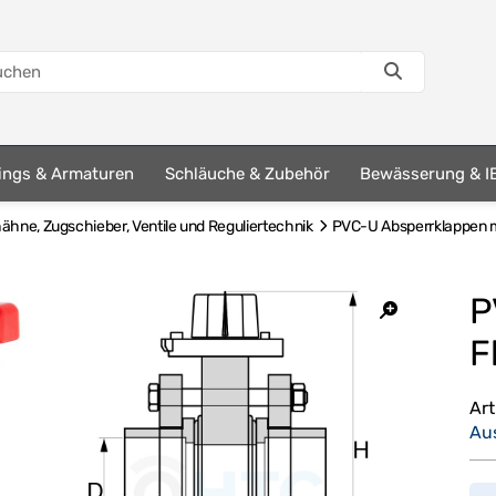
tings & Armaturen
Schläuche & Zubehör
Bewässerung & I
hne, Zugschieber, Ventile und Reguliertechnik
PVC-U Absperrklappen m
P
F
Ar
Au