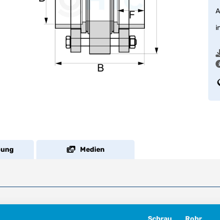
A
i
bung
Medien
Schrau
Rohr