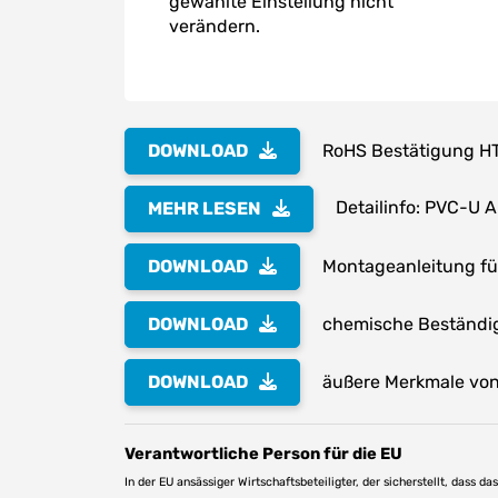
gewählte Einstellung nicht
verändern.
DOWNLOAD
RoHS Bestätigung H
Detailinfo: PVC-U 
MEHR LESEN
DOWNLOAD
Montageanleitung f
DOWNLOAD
chemische Beständig
DOWNLOAD
äußere Merkmale von 
Verantwortliche Person für die EU
In der EU ansässiger Wirtschaftsbeteiligter, der sicherstellt, dass d