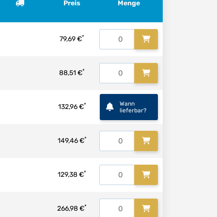
Preis
Menge
*
79,69 €
*
88,51 €
Wann
*
132,96 €
lieferbar?
*
149,46 €
*
129,38 €
*
266,98 €