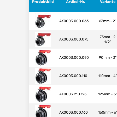
Produktbild
Artikel-Nr.
Variante
AK0003.000.063
63mm - 2"
75mm - 2
AK0003.000.075
1/2"
AK0003.000.090
90mm - 3"
AK0003.000.110
110mm - 4"
AK0003.210.125
125mm - 5"
AK0003.000.160
160mm - 6"