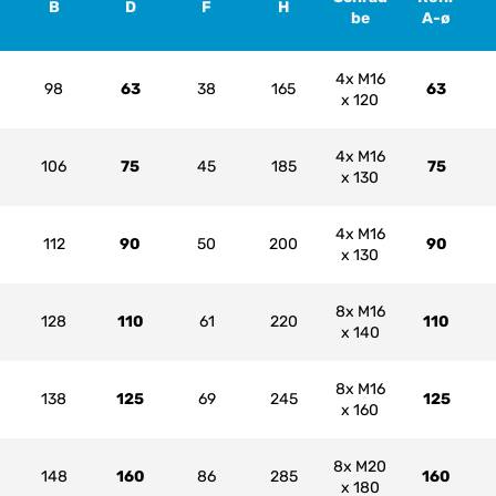
B
D
F
H
be
A-ø
4x M16
98
63
38
165
63
x 120
4x M16
106
75
45
185
75
x 130
4x M16
112
90
50
200
90
x 130
8x M16
128
110
61
220
110
x 140
8x M16
138
125
69
245
125
x 160
8x M20
148
160
86
285
160
x 180