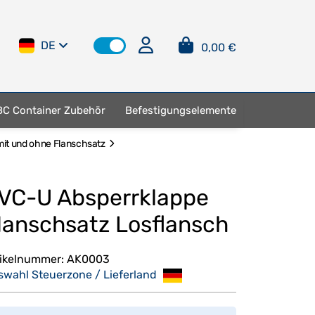
DE
0,00 €
BC Container Zubehör
Befestigungselemente
it und ohne Flanschsatz
VC-U Absperrklappe
lanschsatz Losflansch
tikelnummer:
AK0003
swahl Steuerzone / Lieferland