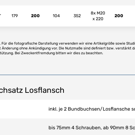
8x M20
"
179
200
104
352
200
x 220
Für die fotografische Darstellung verwenden wir eine Artikelgröße sowie Studi
t Änderung ohne Ankündigung vor. Die Nutzmaße sind definiert bzw. verstärkt d
stützung. Bei Zweckentfremdung bitten wir dies zu beachten.
chsatz Losflansch
inkl. je 2 Bundbuchsen/Losflansche 
bis 75mm 4 Schrauben, ab 90mm 8 S