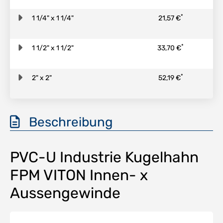
*
1 1/4" x 1 1/4"
21,57 €
*
1 1/2" x 1 1/2"
33,70 €
*
2" x 2"
52,19 €
Beschreibung
PVC-U Industrie Kugelhahn
FPM VITON Innen- x
Aussengewinde