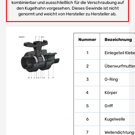
kombinierbar und ausschließlich für die Verschraubung auf
den Kugelhahn vorgesehen. Dieses Gewinde ist nicht
genormt und weicht von Hersteller zu Hersteller ab.
Nummer
Bezeichnung
1
Einlegeteil Kle
2
Überwurfmutte
3
O-Ring
4
Körper
5
Griff
6
Kugelwelle
7
Wellendichtung