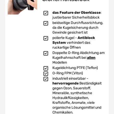
das Feature der Oberklasse
:
justierbarer Sicherheitsblock
beidseitige Durchflussrichtung,
da die Kugelsicherung durch
Gewinde gesichert ist
polierte Kugel -
Antiblock
System
verhindert das
ruckartige Öffnen
Doppelte O-Ring Abdichtung am
Kugelhahnschaft bei
allen
Modellen
Kugeldichtung PTFE (Teflon)
O-Ring FPM (Viton)
industriell einsetzbar -
hervorragende
Beständigkeit
gegen Ozon, Sauerstoff,
Mineralöle, synthetische
Hydraulikflüssigkeiten,
Kraftstoffe, Aromate, viele
organische Lösungsmittel und
Chemikalien.