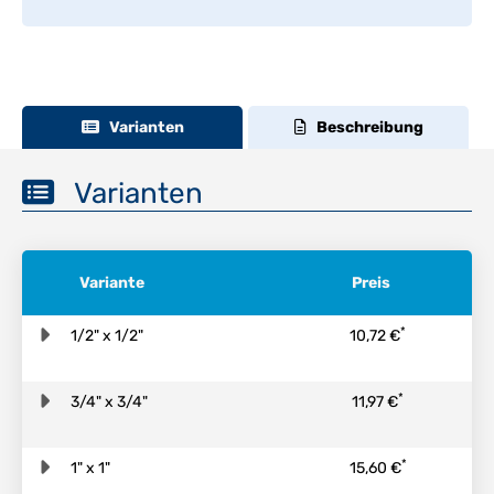
Varianten
Beschreibung
Varianten
Variante
Preis
*
1/2" x 1/2"
10,72 €
*
3/4" x 3/4"
11,97 €
*
1" x 1"
15,60 €