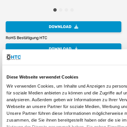
DOWNLOAD
RoHS Bestätigung HTC
DOWNLOAD
Kleben von PVC-U Rohren und -Fittings
DOWNLOAD
Diese Webseite verwendet Cookies
die Gewindekennung - oder warum 1" eben keine 25,4mm sind
Wir verwenden Cookies, um Inhalte und Anzeigen zu persona
für soziale Medien anbieten zu können und die Zugriffe auf 
DOWNLOAD
analysieren. Außerdem geben wir Informationen zu Ihrer Ve
abdichten und verbinden von Kunststoffgewinden
Webseite an unsere Partner für soziale Medien, Werbung und
Unsere Partner führen diese Informationen möglicherweise m
DOWNLOAD
zusammen, die Sie ihnen bereitgestellt haben oder die sie i
chemische Beständigkeit von Kunststoffen
Nutzung der Dienste gesammelt haben. Sie geben Einwilligu