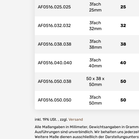
3fach
AF0516.025.025
25
25mm
3fach
AF0516.032.032
32
32mm
3fach
AF0516.038.038
38
38mm
3fach
AF0516.040.040
40
40mm
50 x 38 x
AF0516.050.038
50
50mm
3fach
AF0516.050.050
50
50mm
inkl. 19% USt. , zzgl.
Versand
Alle Maßangaben in Millimeter, Gewichtsangaben in Gramm. 
Ausführungen sind unverbindlich. Wir behalten uns jederzei
Weitere Maße dienen ausschließlich der Darstellungsunter