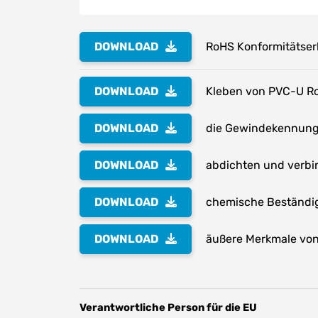
DOWNLOAD
RoHS Konformitätser
DOWNLOAD
Kleben von PVC-U Ro
DOWNLOAD
die Gewindekennung 
DOWNLOAD
abdichten und verbi
DOWNLOAD
chemische Beständig
DOWNLOAD
äußere Merkmale von 
Verantwortliche Person für die EU