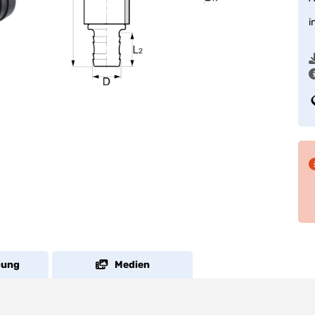
i
bung
Medien