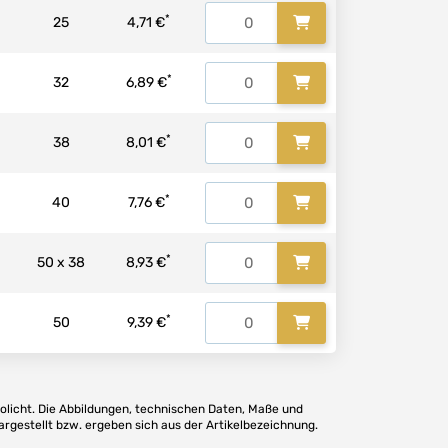
*
25
4,71 €
*
32
6,89 €
*
38
8,01 €
*
40
7,76 €
*
50 x 38
8,93 €
*
50
9,39 €
olicht. Die Abbildungen, technischen Daten, Maße und
argestellt bzw. ergeben sich aus der Artikelbezeichnung.