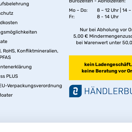
Bürozeiten - Abholzeiten:
ufsbelehrung
Mo – Do:
8 – 12 Uhr | 14 –
schutz
Fr:
8 - 14 Uhr
ndkosten
Nur bei Abholung vor Or
gsmöglichkeiten
5,00 € Mindermengenzus
kate
bei Warenwert unter 50,
 RoHS, Konfliktmineralien,
 PFAS
kein Ladengeschäft,
antenerklärung
keine Beratung vor Or
ess PLUS
EU-Verpackungsverordnung
loater