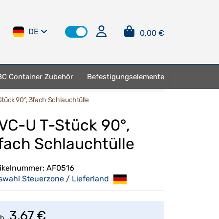
DE
0,00 €
BC Container Zubehör
Befestigungselemente
tück 90°, 3fach Schlauchtülle
VC-U T-Stück 90°,
fach Schlauchtülle
tikelnummer:
AF0516
swahl Steuerzone / Lieferland
3,67 €
b