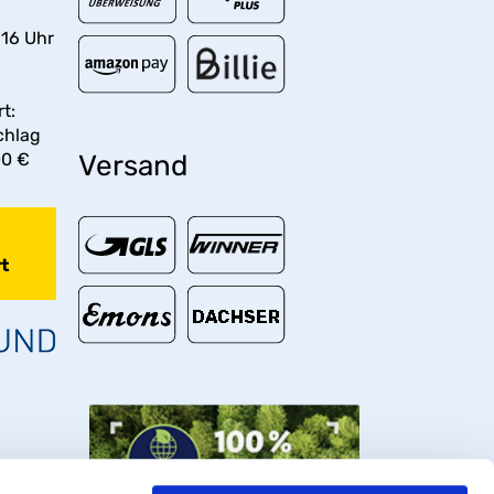
 16 Uhr
t:
chlag
00 €
Versand
t