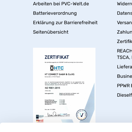
Arbeiten bei PVC-Welt.de
Widerr
Batterieverordnung
Daten
Erklärung zur Barrierefreiheit
Versa
Seitenübersicht
Zahlun
Zertifi
REACH,
TSCA,
Liefer
Busin
PPWR 
Dieself