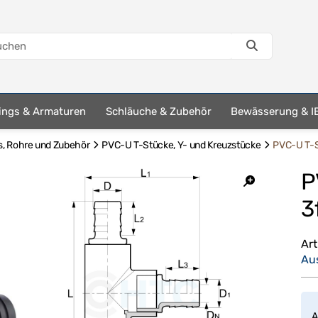
tings & Armaturen
Schläuche & Zubehör
Bewässerung & I
s, Rohre und Zubehör
PVC-U T-Stücke, Y- und Kreuzstücke
PVC-U T-S
P
3
Ar
Au
A