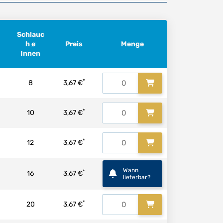
Schlauc
h ø
Preis
Menge
Innen
*
8
3,67 €
*
10
3,67 €
*
12
3,67 €
Wann
*
16
3,67 €
lieferbar?
*
20
3,67 €