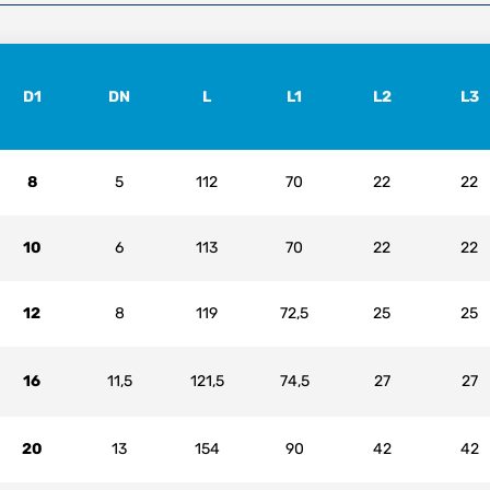
D1
DN
L
L1
L2
L3
8
5
112
70
22
22
10
6
113
70
22
22
12
8
119
72,5
25
25
16
11,5
121,5
74,5
27
27
20
13
154
90
42
42