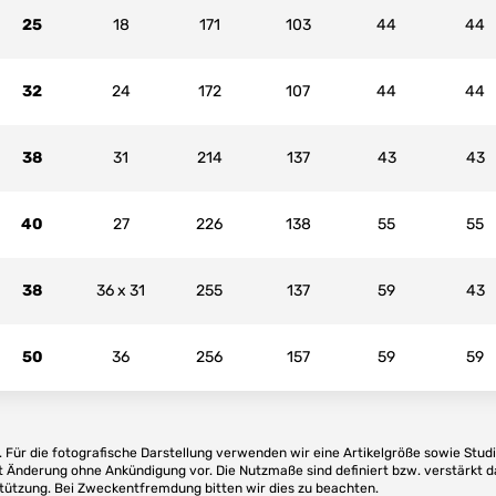
25
18
171
103
44
44
32
24
172
107
44
44
38
31
214
137
43
43
40
27
226
138
55
55
38
36 x 31
255
137
59
43
50
36
256
157
59
59
Für die fotografische Darstellung verwenden wir eine Artikelgröße sowie Studi
t Änderung ohne Ankündigung vor. Die Nutzmaße sind definiert bzw. verstärkt d
stützung. Bei Zweckentfremdung bitten wir dies zu beachten.