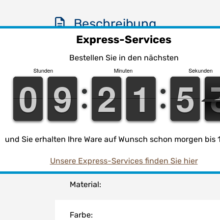
Beschreibung
Express-Services
PVC-U T-Stück 90°, 3f
Bestellen Sie in den nächsten
Stunden
Minuten
Sekunden
9
9
0
0
8
8
9
9
1
1
2
2
2
1
1
0
5
5
Anschluss:
Temperatur:
und Sie erhalten Ihre Ware auf Wunsch schon morgen bis 1
Arbeitsdruck (PN):
Unsere Express-Services finden Sie hier
Material:
Farbe: