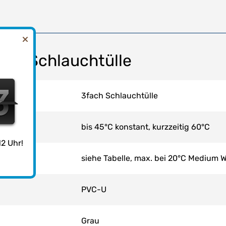
ach Schlauchtülle
7
6
7
3fach Schlauchtülle
bis 45°C konstant, kurzzeitig 60°C
2 Uhr!
siehe Tabelle, max. bei 20°C Medium 
PVC-U
Grau