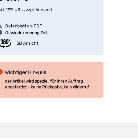
nkl. 19% USt. , zzgl.
Versand
Datenblatt als PDF
Gewindekennung Zoll
3D Ansicht
wichtiger Hinweis
der Artikel wird speziell für Ihren Auftrag
angefertigt - keine Rückgabe, kein Widerruf