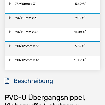
*
75/90mm x 3"
5,49 €
*
90/110mm x 3"
9,02 €
*
90/110mm x 4"
11,08 €
*
110/125mm x 3"
9,52 €
*
110/125mm x 4"
10,06 €
Beschreibung
PVC-U Übergangsnippel,