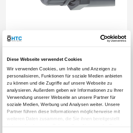
Die Gewindeausarbeitung in BSP G (dem gängigen
Gewindetyp in der Sanitärbranche) ermöglicht einen
gleichbleibenden Gewindeschluss über die gesamte
Gewindelänge.
Diese Webseite verwendet Cookies
Ob der Übergangsnippel bereits aus
unserem
Wir verwenden Cookies, um Inhalte und Anzeigen zu
Produktionsprogramm ist und damit alle Features
aufweist, zeigt das Produktbild sowie das
-Logo.
personalisieren, Funktionen für soziale Medien anbieten
zu können und die Zugriffe auf unsere Webseite zu
analysieren. Außerdem geben wir Informationen zu Ihrer
Verwendung unserer Webseite an unsere Partner für
soziale Medien, Werbung und Analysen weiter. Unsere
PVC-U Übergangsnippel in der
Partner führen diese Informationen möglicherweise mit
Muffe
weiteren Daten zusammen, die Sie ihnen bereitgestellt
haben oder die sie im Rahmen Ihrer Nutzung der Dienste
gesammelt haben. Sie geben Einwilligung zu unseren