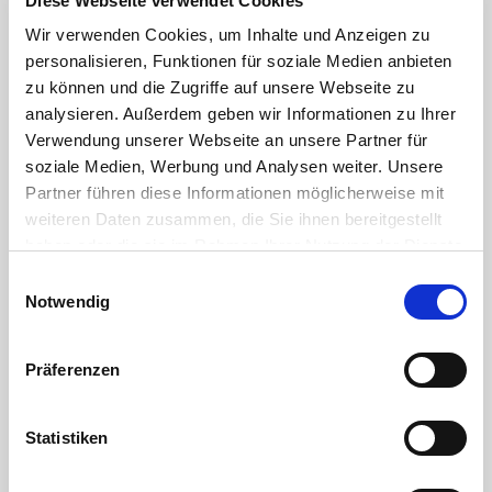
Diese Webseite verwendet Cookies
RoHS Bestätigung HTC
Wir verwenden Cookies, um Inhalte und Anzeigen zu
personalisieren, Funktionen für soziale Medien anbieten
zu können und die Zugriffe auf unsere Webseite zu
DOWNLOAD
analysieren. Außerdem geben wir Informationen zu Ihrer
Kleben von PVC-U Rohren und -Fittings
Verwendung unserer Webseite an unsere Partner für
soziale Medien, Werbung und Analysen weiter. Unsere
DOWNLOAD
Partner führen diese Informationen möglicherweise mit
die Gewindekennung - oder warum 1" eben keine 25,4mm sind
weiteren Daten zusammen, die Sie ihnen bereitgestellt
haben oder die sie im Rahmen Ihrer Nutzung der Dienste
DOWNLOAD
gesammelt haben. Sie geben Einwilligung zu unseren
Einwilligungsauswahl
Cookies, wenn Sie unsere Webseite weiterhin nutzen.
Notwendig
abdichten und verbinden von Kunststoffgewinden
DOWNLOAD
Präferenzen
chemische Beständigkeit von Kunststoffen
DOWNLOAD
Statistiken
äußere Merkmale von Spritzgussfittings