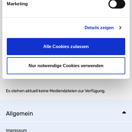
Marketing
Angaben zur Produktsicherheit:
Details zeigen
Hersteller:
Aquaram Valves & Fittings S.L.
Pol. Ind. Coll de la Manya
C/ Leonardo Torres Quevedo, 11
08403 Granollers, ES
Alle Cookies zulassen
Kontakt:
E-Mail:
comercial@aquaram.es
Nur notwendige Cookies verwenden
Medien
Es stehen aktuell keine Mediendateien zur Verfügung.
Allgemein
Impressum