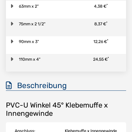
*
63mm x 2"
4,38 €
*
75mm x 2 1/2"
8,37 €
*
90mm x 3"
12,26 €
*
110mm x 4"
24,55 €
Beschreibung
PVC-U Winkel 45° Klebemuffe x
Innengewinde
Anschluss:
Klebemuffe x Innengewinde