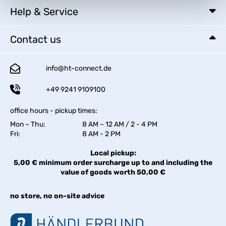
Help & Service
Contact us
info@ht-connect.de
+49 9241 9109100
office hours - pickup times:
Mon – Thu:
8 AM – 12 AM / 2 - 4 PM
Fri:
8 AM - 2 PM
Local pickup:
5,00 € minimum order surcharge up to and including the
value of goods worth 50,00 €
no store, no on-site advice