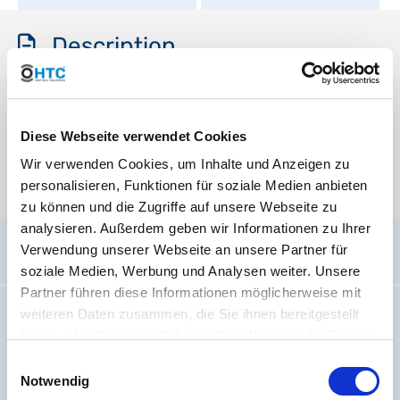
Description
ITSDESC123TRANSLATION
Media
Diese Webseite verwendet Cookies
Wir verwenden Cookies, um Inhalte und Anzeigen zu
personalisieren, Funktionen für soziale Medien anbieten
There are currently no media files available.
zu können und die Zugriffe auf unsere Webseite zu
analysieren. Außerdem geben wir Informationen zu Ihrer
Verwendung unserer Webseite an unsere Partner für
General information
soziale Medien, Werbung und Analysen weiter. Unsere
Partner führen diese Informationen möglicherweise mit
Imprint
weiteren Daten zusammen, die Sie ihnen bereitgestellt
haben oder die sie im Rahmen Ihrer Nutzung der Dienste
About us
gesammelt haben. Sie geben Einwilligung zu unseren
Einwilligungsauswahl
Code Of Conduct
Cookies, wenn Sie unsere Webseite weiterhin nutzen.
Notwendig
Jobs