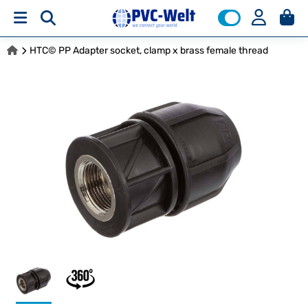
HTC© PP Adapter socket, clamp x brass female thread