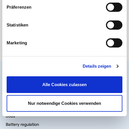
Norisstraße 4
91257 Pegnitz
Präferenzen
Kontakt:
E-Mail:
info@ht-connect.de
Statistiken
Media
Marketing
There are currently no media files available.
Details zeigen
General information
Alle Cookies zulassen
Imprint
About us
Nur notwendige Cookies verwenden
Code Of Conduct
Jobs
Battery regulation