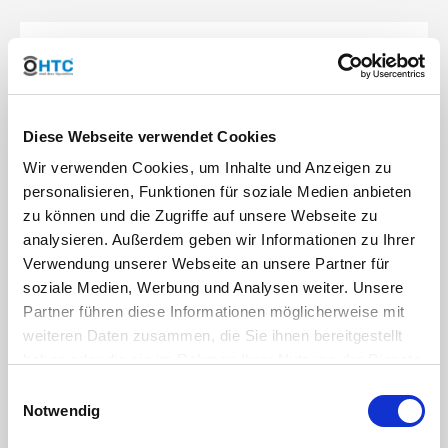
Seal:
NBR
Compatible with couplings from Geka®
Diese Webseite verwendet Cookies
Wir verwenden Cookies, um Inhalte und Anzeigen zu
DOWNLOAD
personalisieren, Funktionen für soziale Medien anbieten
RoHS Confirmation HTC
zu können und die Zugriffe auf unsere Webseite zu
analysieren. Außerdem geben wir Informationen zu Ihrer
DOWNLOAD
Verwendung unserer Webseite an unsere Partner für
soziale Medien, Werbung und Analysen weiter. Unsere
REACH Brass Supplement HTC
Partner führen diese Informationen möglicherweise mit
weiteren Daten zusammen, die Sie ihnen bereitgestellt
haben oder die sie im Rahmen Ihrer Nutzung der Dienste
Verantwortliche Person für die EU
gesammelt haben. Sie geben Einwilligung zu unseren
Einwilligungsauswahl
In der EU ansässiger Wirtschaftsbeteiligter, der sicherstellt, dass das Produkt den
Cookies, wenn Sie unsere Webseite weiterhin nutzen.
Notwendig
erforderlichen Vorschriften entspricht:
HT CONNECT GmbH & Co. KG