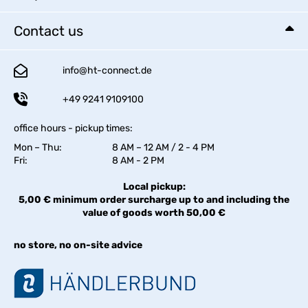
Contact us
info@ht-connect.de
+49 9241 9109100
office hours - pickup times:
Mon – Thu:
8 AM – 12 AM / 2 - 4 PM
Fri:
8 AM - 2 PM
Local pickup:
5,00 € minimum order surcharge up to and including the
value of goods worth 50,00 €
no store, no on-site advice