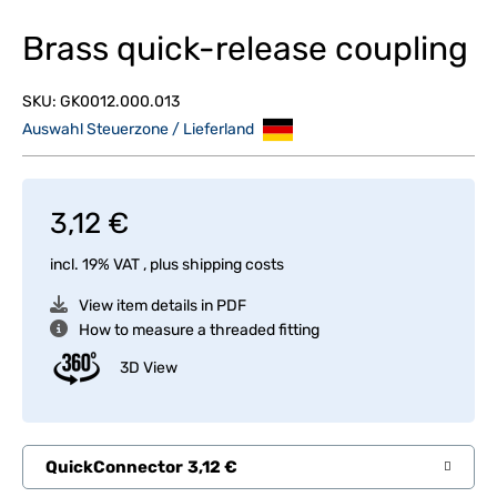
Brass quick-release coupling
SKU:
GK0012.000.013
Auswahl Steuerzone / Lieferland
3,12 €
incl. 19% VAT , plus
shipping costs
View item details in PDF
How to measure a threaded fitting
3D View
QuickConnector
3,12 €