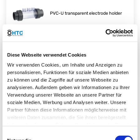
PVC-U transparent electrode holder
Diese Webseite verwendet Cookies
PVC-U slanted seat shut-off valve
Wir verwenden Cookies, um Inhalte und Anzeigen zu
personalisieren, Funktionen für soziale Medien anbieten
zu können und die Zugriffe auf unsere Webseite zu
analysieren. Außerdem geben wir Informationen zu Ihrer
Verwendung unserer Webseite an unsere Partner für
PVC-U angle valve
soziale Medien, Werbung und Analysen weiter. Unsere
Partner führen diese Informationen möglicherweise mit
weiteren Daten zusammen, die Sie ihnen bereitgestellt
haben oder die sie im Rahmen Ihrer Nutzung der Dienste
gesammelt haben. Sie geben Einwilligung zu unseren
Einwilligungsauswahl
Cookies, wenn Sie unsere Webseite weiterhin nutzen.