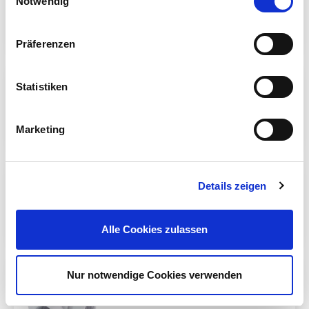
Notwendig
PVC-U flowmeter
fresh water
Präferenzen
Statistiken
PVC-U flowmeter
salt water
Marketing
Details zeigen
PVC-U mud flaps
Alle Cookies zulassen
Nur notwendige Cookies verwenden
3-way PVC butterfly valve