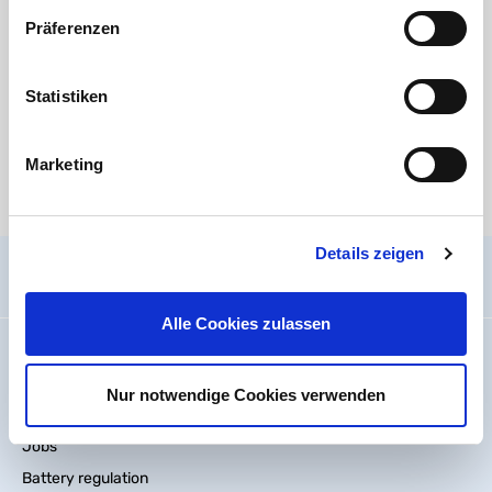
Norisstraße 4
Präferenzen
91257 Pegnitz
Kontakt:
E-Mail:
info@ht-connect.de
Statistiken
Media
Marketing
There are currently no media files available.
Details zeigen
General information
Alle Cookies zulassen
Imprint
About us
Nur notwendige Cookies verwenden
Code Of Conduct
Jobs
Battery regulation