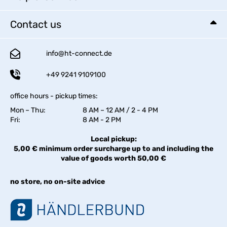
Contact us
info@ht-connect.de
+49 9241 9109100
office hours - pickup times:
Mon – Thu:
8 AM – 12 AM / 2 - 4 PM
Fri:
8 AM - 2 PM
Local pickup:
5,00 € minimum order surcharge up to and including the
value of goods worth 50,00 €
no store, no on-site advice