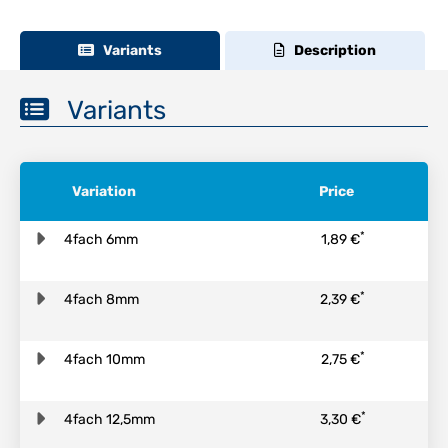
Variants
Description
Variants
Variation
Price
*
4fach 6mm
1,89 €
*
4fach 8mm
2,39 €
*
4fach 10mm
2,75 €
*
4fach 12,5mm
3,30 €