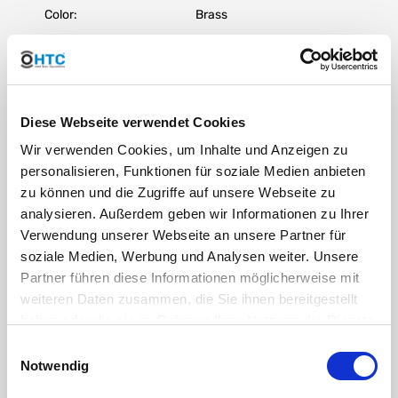
Color:
Brass
DOWNLOAD
RoHS confirmation HTC
Diese Webseite verwendet Cookies
DOWNLOAD
Wir verwenden Cookies, um Inhalte und Anzeigen zu
personalisieren, Funktionen für soziale Medien anbieten
REACH addition brass HTC
zu können und die Zugriffe auf unsere Webseite zu
analysieren. Außerdem geben wir Informationen zu Ihrer
DOWNLOAD
Verwendung unserer Webseite an unsere Partner für
soziale Medien, Werbung und Analysen weiter. Unsere
the thread identification - or why 1" is not 25.4mm
Partner führen diese Informationen möglicherweise mit
weiteren Daten zusammen, die Sie ihnen bereitgestellt
haben oder die sie im Rahmen Ihrer Nutzung der Dienste
Verantwortliche Person für die EU
gesammelt haben. Sie geben Einwilligung zu unseren
Einwilligungsauswahl
In der EU ansässiger Wirtschaftsbeteiligter, der sicherstellt, dass das Produkt den
Cookies, wenn Sie unsere Webseite weiterhin nutzen.
Notwendig
erforderlichen Vorschriften entspricht:
HT CONNECT GmbH & Co. KG