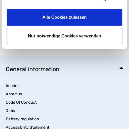
91257 Pegnitz
Kontakt:
E-Mail:
info@ht-connect.de
Alle Cookies zulassen
Media
Nur notwendige Cookies verwenden
There are currently no media files available.
General information
Imprint
About us
Code Of Conduct
Jobs
Battery regulation
Accessibility Statement