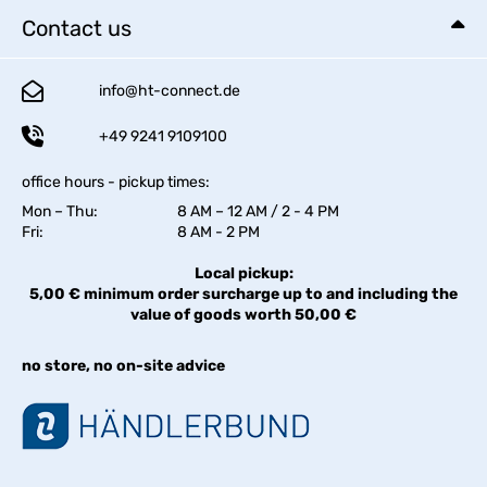
Contact us
info@ht-connect.de
+49 9241 9109100
office hours - pickup times:
Mon – Thu:
8 AM – 12 AM / 2 - 4 PM
Fri:
8 AM - 2 PM
Local pickup:
5,00 € minimum order surcharge up to and including the
value of goods worth 50,00 €
no store, no on-site advice