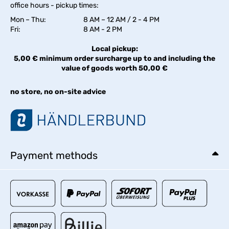
office hours - pickup times:
Mon – Thu:
8 AM – 12 AM / 2 - 4 PM
Fri:
8 AM - 2 PM
Local pickup:
5,00 € minimum order surcharge up to and including the
value of goods worth 50,00 €
no store, no on-site advice
Payment methods