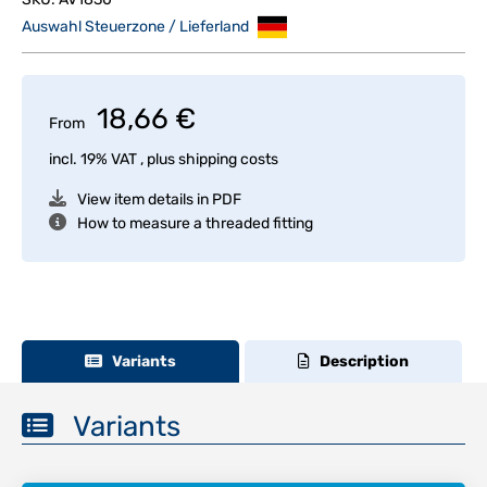
Auswahl Steuerzone / Lieferland
18,66 €
From
incl. 19% VAT , plus
shipping costs
View item details in PDF
How to measure a threaded fitting
Variants
Description
Variants