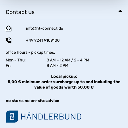
Contact us
info@ht-connect.de
+49 9241 9109100
office hours - pickup times:
Mon – Thu:
8 AM – 12 AM / 2 - 4 PM
Fri:
8 AM - 2 PM
Local pickup:
5,00 € minimum order surcharge up to and including the
value of goods worth 50,00 €
no store, no on-site advice