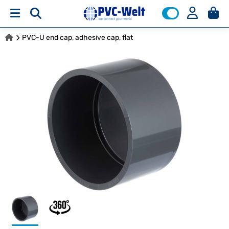
PVC-U end cap, adhesive cap, flat