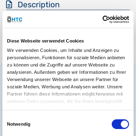
Description
ITSDESC123TRANSLATION
Media
Diese Webseite verwendet Cookies
Wir verwenden Cookies, um Inhalte und Anzeigen zu
There are currently no media files available.
personalisieren, Funktionen für soziale Medien anbieten
zu können und die Zugriffe auf unsere Webseite zu
analysieren. Außerdem geben wir Informationen zu Ihrer
General information
Verwendung unserer Webseite an unsere Partner für
soziale Medien, Werbung und Analysen weiter. Unsere
Partner führen diese Informationen möglicherweise mit
Imprint
weiteren Daten zusammen, die Sie ihnen bereitgestellt
About us
haben oder die sie im Rahmen Ihrer Nutzung der Dienste
Code Of Conduct
gesammelt haben. Sie geben Einwilligung zu unseren
Einwilligungsauswahl
Jobs
Cookies, wenn Sie unsere Webseite weiterhin nutzen.
Notwendig
Battery regulation