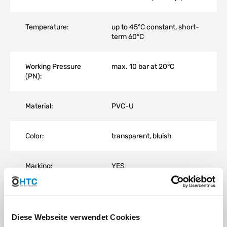
Temperature:
up to 45°C constant, short-
term 60°C
Working Pressure
max. 10 bar at 20°C
(PN):
Material:
PVC-U
Color:
transparent, bluish
Marking:
YES
Shipping cost information Germany pipe length
Diese Webseite verwendet Cookies
120cm – 200cm
: