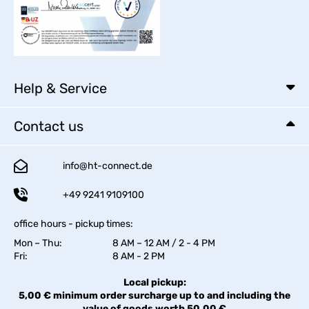
Help & Service
Contact us
info@ht-connect.de
+49 9241 9109100
office hours - pickup times:
Mon – Thu:
8 AM – 12 AM / 2 - 4 PM
Fri:
8 AM - 2 PM
Local pickup:
5,00 € minimum order surcharge up to and including the
value of goods worth 50,00 €