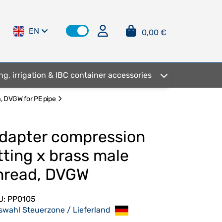
EN
0,00 €
ng, irrigation & IBC container accessories
a, DVGW for PE pipe
dapter compression
itting x brass male
hread, DVGW
U:
PP0105
swahl Steuerzone / Lieferland