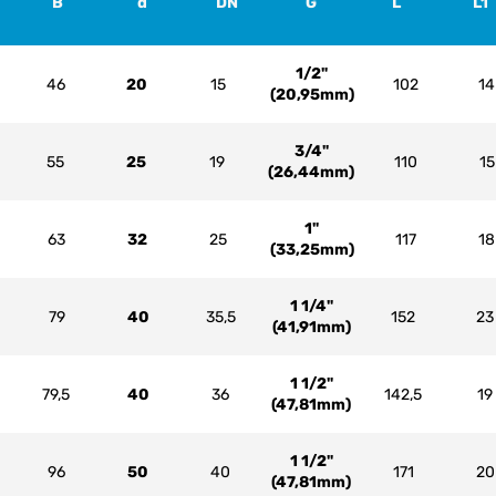
B
d
DN
G
L
L1
1/2"
46
20
15
102
14
(20,95mm)
3/4"
55
25
19
110
15
(26,44mm)
1"
63
32
25
117
18
(33,25mm)
1 1/4"
79
40
35,5
152
23
(41,91mm)
1 1/2"
79,5
40
36
142,5
19
(47,81mm)
1 1/2"
96
50
40
171
20
(47,81mm)