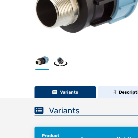
Variants
Descript
Variants
Product