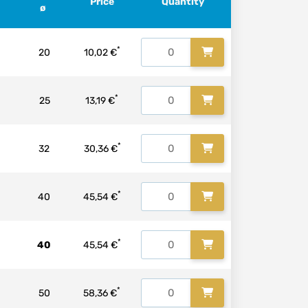
Price
Quantity
ø
*
20
10,02 €
*
25
13,19 €
*
32
30,36 €
*
40
45,54 €
*
40
45,54 €
*
50
58,36 €