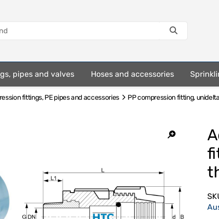
ings, pipes and valves
Hoses and accessories
Sprinkli
ssion fittings, PE pipes and accessories
PP compression fitting, unidelt
A
f
t
SK
Au