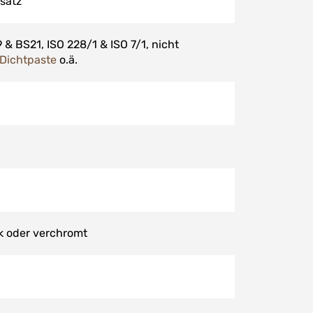
satz
& BS21, ISO 228/1 & ISO 7/1, nicht
 Dichtpaste
o.ä.
k oder verchromt