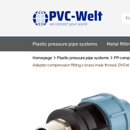
Plastic pressure pipe systems
Metal fitt
Homepage
Plastic pressure pipe systems
PP compre
Fastening elements
Adapter compression fitting x brass male thread, DVGW