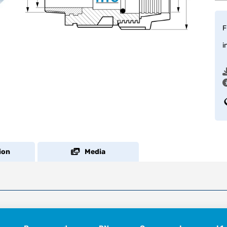
F
i
ion
Media