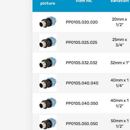
Item no.
Variation
picture
20mm x
PP0105.020.020
1/2"
25mm x
PP0105.025.025
3/4"
PP0105.032.032
32mm x 1"
40mm x 1
PP0105.040.040
1/4"
40mm x 1
PP0105.040.050
1/2"
50mm x 1
PP0105.050.050
1/2"