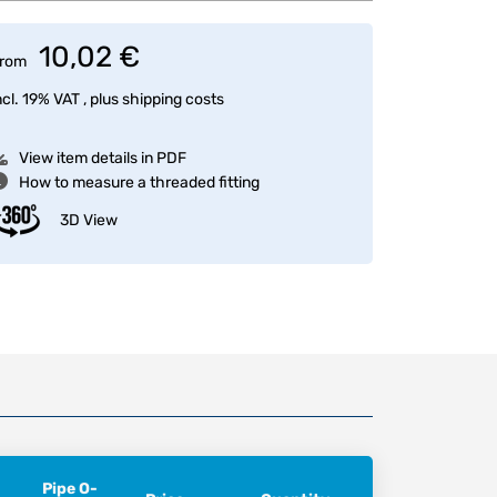
10,02 €
rom
ncl. 19% VAT , plus
shipping costs
View item details in PDF
How to measure a threaded fitting
3D View
Pipe O-