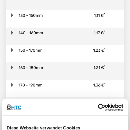
*
130 - 150mm
1,11 €
*
140 - 160mm
1,17 €
*
150 - 170mm
1,23 €
*
160 - 180mm
1,31 €
*
170 - 190mm
1,36 €
*
180 - 200mm
1,43 €
Description
Diese Webseite verwendet Cookies