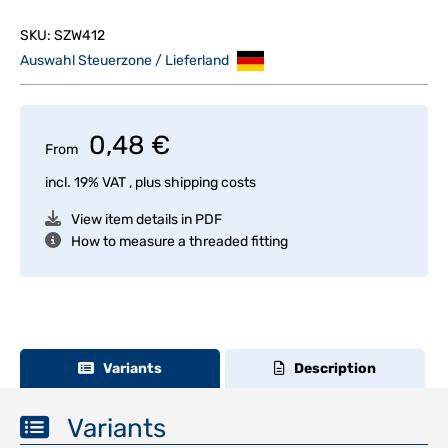
SKU:
SZW412
Auswahl Steuerzone / Lieferland
0,48 €
From
incl. 19% VAT , plus
shipping costs
View item details in PDF
How to measure a threaded fitting
Variants
Description
Variants