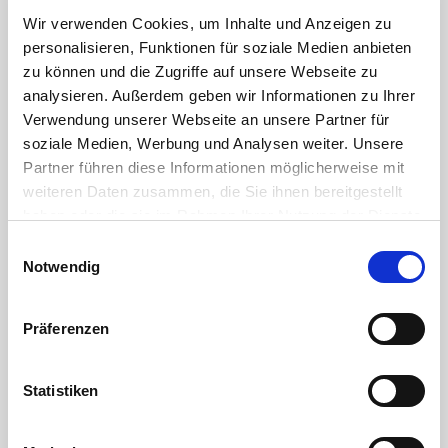
Wir verwenden Cookies, um Inhalte und Anzeigen zu
personalisieren, Funktionen für soziale Medien anbieten
Hose clamp Hose clamp W4,
zu können und die Zugriffe auf unsere Webseite zu
chrome-nickel steel,
analysieren. Außerdem geben wir Informationen zu Ihrer
Verwendung unserer Webseite an unsere Partner für
stainless steel V2A
soziale Medien, Werbung und Analysen weiter. Unsere
Partner führen diese Informationen möglicherweise mit
weiteren Daten zusammen, die Sie ihnen bereitgestellt
Band width 12mm
haben oder die sie im Rahmen Ihrer Nutzung der Dienste
W4 - clamping band, housing and screw made of V2A
gesammelt haben. Sie geben Einwilligung zu unseren
stainless steel
Einwilligungsauswahl
Robust industrial quality
Cookies, wenn Sie unsere Webseite weiterhin nutzen.
Notwendig
the screw can also be galvanized for ease of movement
often overlooked ... the outer diameter of the hose is
decisive for the correct selection of the hose clamp!
Präferenzen
Statistiken
DOWNLOAD