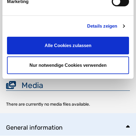
Marketing
RoHS confirmation HTC
Details zeigen
Verantwortliche Person für die EU
In der EU ansässiger Wirtschaftsbeteiligter, der sicherstellt, dass das Produkt den
erforderlichen Vorschriften entspricht:
Alle Cookies zulassen
HT CONNECT GmbH & Co. KG
Norisstraße 4
91257 Pegnitz
Kontakt:
Nur notwendige Cookies verwenden
E-Mail:
info@ht-connect.de
Media
There are currently no media files available.
General information