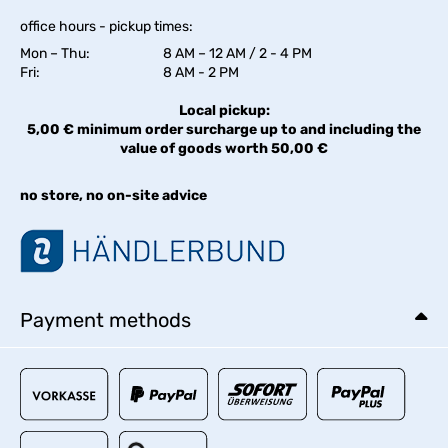
office hours - pickup times:
Mon – Thu:
8 AM – 12 AM / 2 - 4 PM
Fri:
8 AM - 2 PM
Local pickup:
5,00 € minimum order surcharge up to and including the
value of goods worth 50,00 €
no store, no on-site advice
Payment methods