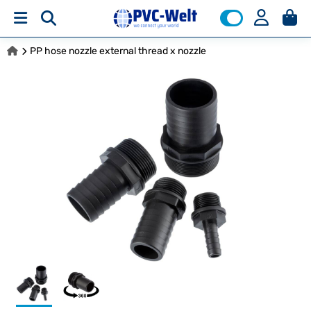
PP hose nozzle external thread x nozzle