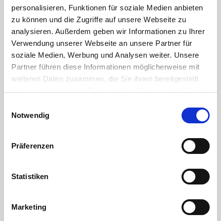
personalisieren, Funktionen für soziale Medien anbieten
PF0802.020.019
zu können und die Zugriffe auf unsere Webseite zu
analysieren. Außerdem geben wir Informationen zu Ihrer
1/2" x 19mm - step-file
Verwendung unserer Webseite an unsere Partner für
PF0802.020.019
soziale Medien, Werbung und Analysen weiter. Unsere
Partner führen diese Informationen möglicherweise mit
weiteren Daten zusammen, die Sie ihnen bereitgestellt
haben oder die sie im Rahmen Ihrer Nutzung der Dienste
PF0802.020.020
gesammelt haben. Sie geben Einwilligung zu unseren
Einwilligungsauswahl
Cookies, wenn Sie unsere Webseite weiterhin nutzen.
Notwendig
1/2" x 20mm
PF0802.020.020
Präferenzen
Statistiken
PF0802.020.025
1/2" x 25mm .STEP-File
Marketing
PF0802.020.025