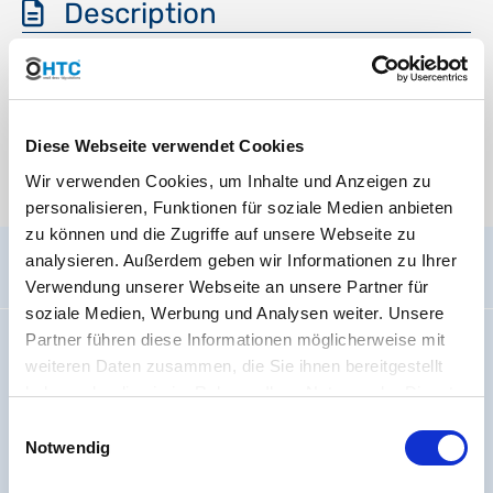
Description
ITSDESC123TRANSLATION
Media
Diese Webseite verwendet Cookies
Wir verwenden Cookies, um Inhalte und Anzeigen zu
There are currently no media files available.
personalisieren, Funktionen für soziale Medien anbieten
zu können und die Zugriffe auf unsere Webseite zu
analysieren. Außerdem geben wir Informationen zu Ihrer
General information
Verwendung unserer Webseite an unsere Partner für
soziale Medien, Werbung und Analysen weiter. Unsere
Partner führen diese Informationen möglicherweise mit
Imprint
weiteren Daten zusammen, die Sie ihnen bereitgestellt
About us
haben oder die sie im Rahmen Ihrer Nutzung der Dienste
Code Of Conduct
gesammelt haben. Sie geben Einwilligung zu unseren
Einwilligungsauswahl
Jobs
Cookies, wenn Sie unsere Webseite weiterhin nutzen.
Notwendig
Battery regulation