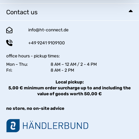
Contact us
info@ht-connect.de
+49 9241 9109100
office hours - pickup times:
Mon – Thu:
8 AM – 12 AM / 2 - 4 PM
Fri:
8 AM - 2 PM
Local pickup:
5,00 € minimum order surcharge up to and including the
value of goods worth 50,00 €
no store, no on-site advice