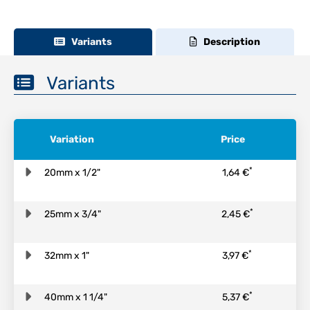
Variants
Description
Variants
Variation
Price
*
20mm x 1/2"
1,64 €
*
25mm x 3/4"
2,45 €
*
32mm x 1"
3,97 €
*
40mm x 1 1/4"
5,37 €