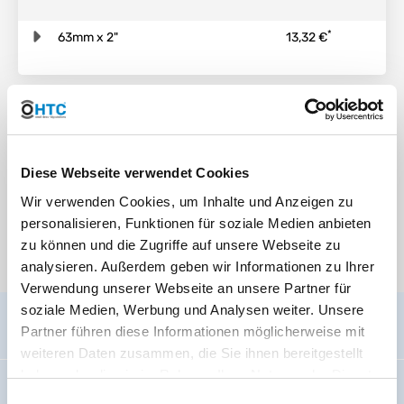
*
63mm x 2"
13,32 €
Description
Diese Webseite verwendet Cookies
{"message":"Value for 'text' not supported."}
Wir verwenden Cookies, um Inhalte und Anzeigen zu
Media
personalisieren, Funktionen für soziale Medien anbieten
zu können und die Zugriffe auf unsere Webseite zu
There are currently no media files available.
analysieren. Außerdem geben wir Informationen zu Ihrer
Verwendung unserer Webseite an unsere Partner für
soziale Medien, Werbung und Analysen weiter. Unsere
Partner führen diese Informationen möglicherweise mit
General information
weiteren Daten zusammen, die Sie ihnen bereitgestellt
haben oder die sie im Rahmen Ihrer Nutzung der Dienste
Imprint
gesammelt haben. Sie geben Einwilligung zu unseren
Einwilligungsauswahl