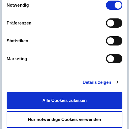
About us
Cookies, wenn Sie unsere Webseite weiterhin nutzen.
Notwendig
Code Of Conduct
Jobs
Präferenzen
Battery regulation
Accessibility Statement
Statistiken
Sitemap
Marketing
Details zeigen
Alle Cookies zulassen
Nur notwendige Cookies verwenden