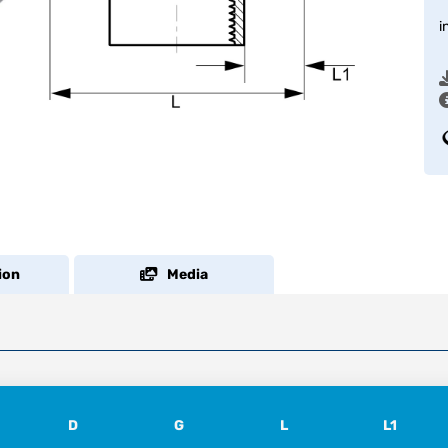
i
ion
Media
D
G
L
L1