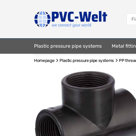
Plastic pressure pipe systems
Metal fitt
Homepage
Plastic pressure pipe systems
PP thread
Fastening elements