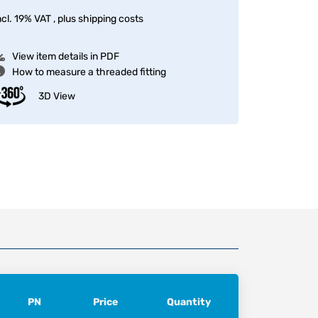
ncl. 19% VAT , plus
shipping costs
View item details in PDF
How to measure a threaded fitting
3D View
PN
Price
Quantity