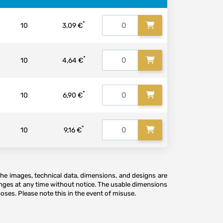
*
10
3,09 €
*
10
4,64 €
*
10
6,90 €
*
10
9,16 €
The images, technical data, dimensions, and designs are
anges at any time without notice. The usable dimensions
oses. Please note this in the event of misuse.