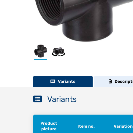
Variants
Descript
Variants
Product
Item no.
Variation
picture