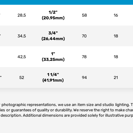
1/2"
"
28,5
58
16
(20,95mm)
3/4"
"
34,5
70
18
(26,44mm)
1"
42,5
78
18
(33,25mm)
1 1/4"
"
52
94
21
(41,91mm)
or photographic representations, we use an item size and studio lighting. 
es or guarantees of quality or durability. We reserve the right to make ch
description. Additional dimensions are provided solely for illustrative purp