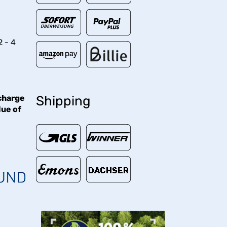
2 - 4
charge
Shipping
lue of
€