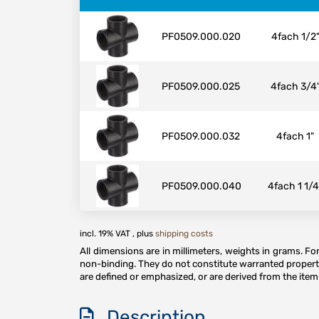
PF0509.000.020
4fach 1/2
PF0509.000.025
4fach 3/4
PF0509.000.032
4fach 1"
PF0509.000.040
4fach 1 1/4
incl. 19% VAT , plus
shipping costs
All dimensions are in millimeters, weights in grams. F
non-binding. They do not constitute warranted properti
are defined or emphasized, or are derived from the item 
Description