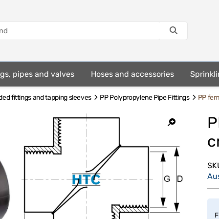
ings, pipes and valves
Hoses and accessories
Sprinkli
ed fittings and tapping sleeves
PP Polypropylene Pipe Fittings
PP fem
P
c
SK
Au
F