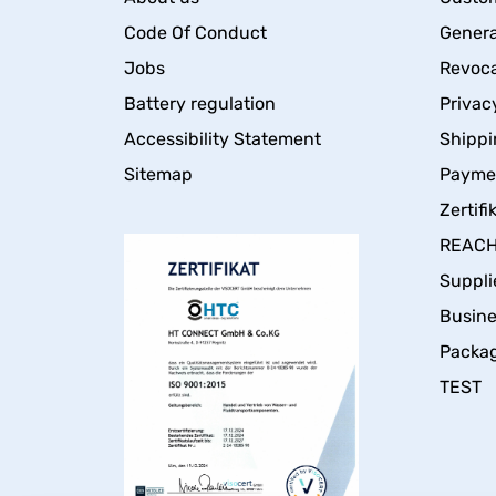
Code Of Conduct
Genera
Jobs
Revoca
Battery regulation
Privac
Accessibility Statement
Shippi
Sitemap
Payme
Zertifi
REACH 
Suppli
Busin
Packa
TEST