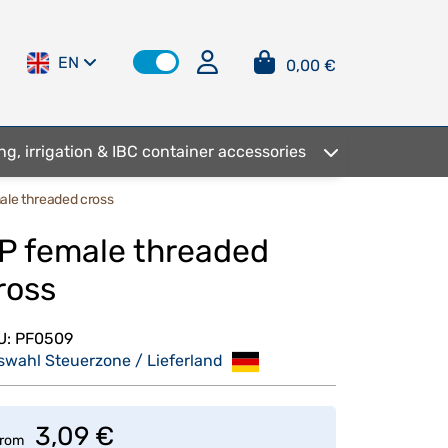
EN
0,00 €
ng, irrigation & IBC container accessories
ale threaded cross
P female threaded
ross
U:
PF0509
swahl Steuerzone / Lieferland
3,09 €
rom