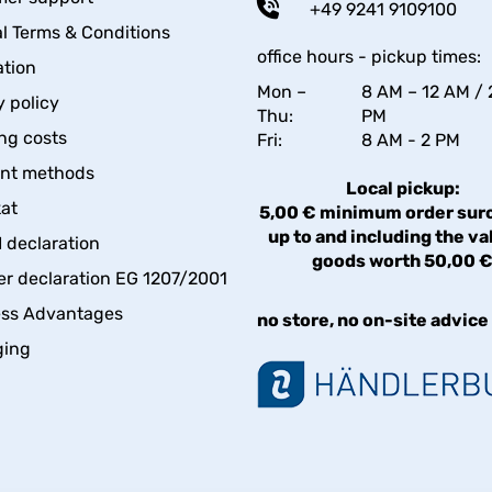
+49 9241 9109100
l Terms & Conditions
office hours - pickup times:
tion
Mon –
8 AM – 12 AM / 
y policy
Thu:
PM
ng costs
Fri:
8 AM - 2 PM
nt methods
Local pickup:
kat
5,00 € minimum order sur
up to and including the va
declaration
goods worth 50,00 
er declaration EG 1207/2001
ess Advantages
no store, no on-site advice
ging