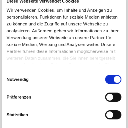
Diese Webseite verwendet Cookies
Wir verwenden Cookies, um Inhalte und Anzeigen zu
DOWNLOAD
personalisieren, Funktionen für soziale Medien anbieten
RoHS confirmation HTC
zu können und die Zugriffe auf unsere Webseite zu
analysieren. Außerdem geben wir Informationen zu Ihrer
DOWNLOAD
Verwendung unserer Webseite an unsere Partner für
soziale Medien, Werbung und Analysen weiter. Unsere
Bonding of PVC-U pipes and fittings
Partner führen diese Informationen möglicherweise mit
weiteren Daten zusammen, die Sie ihnen bereitgestellt
DOWNLOAD
haben oder die sie im Rahmen Ihrer Nutzung der Dienste
The thread designation – or why 1" is not exactly 25.4 mm
gesammelt haben. Sie geben Einwilligung zu unseren
Einwilligungsauswahl
Cookies, wenn Sie unsere Webseite weiterhin nutzen.
Notwendig
DOWNLOAD
Sealing and connecting plastic threads
Präferenzen
DOWNLOAD
Chemical resistance of plastics
Statistiken
DOWNLOAD