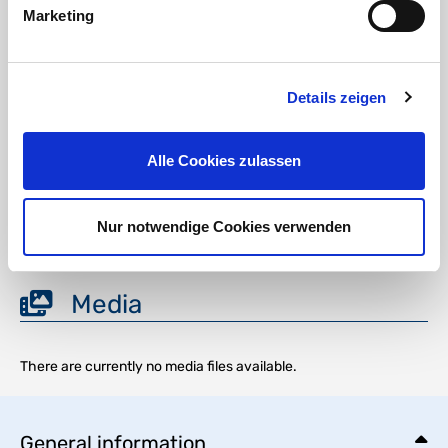
Marketing
External characteristics of injection-moulded fittings
Details zeigen
Verantwortliche Person für die EU
In der EU ansässiger Wirtschaftsbeteiligter, der sicherstellt, dass das Produkt den
erforderlichen Vorschriften entspricht:
Alle Cookies zulassen
HT CONNECT GmbH & Co. KG
Norisstraße 4
91257 Pegnitz
Nur notwendige Cookies verwenden
Kontakt:
E-Mail:
info@ht-connect.de
Media
There are currently no media files available.
General information