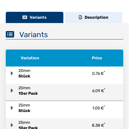
Variants
Description
Variants
Variation
Price
20mm
*
0,76 €
Stück
20mm
*
6,09 €
10er Pack
25mm
*
1,05 €
Stück
25mm
*
8,38 €
10er Pack