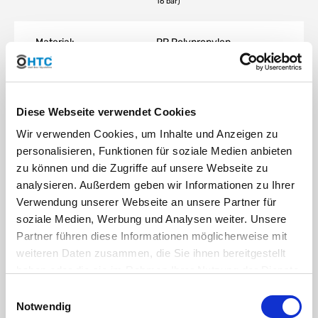
16 bar)
Material:
PP Polypropylen
O-Ring:
EPDM
Diese Webseite verwendet Cookies
Metallring:
Stahl vernickelt
Wir verwenden Cookies, um Inhalte und Anzeigen zu
personalisieren, Funktionen für soziale Medien anbieten
Farbe:
Schwarz, Überwurfmutter:
zu können und die Zugriffe auf unsere Webseite zu
Schwarz
analysieren. Außerdem geben wir Informationen zu Ihrer
Verwendung unserer Webseite an unsere Partner für
soziale Medien, Werbung und Analysen weiter. Unsere
Verwendung:
Rohre aus PELD, PEHD,
Partner führen diese Informationen möglicherweise mit
PE40, PE80, PE100
PVC Flexschlauch
weiteren Daten zusammen, die Sie ihnen bereitgestellt
Klebeschlauch
haben oder die sie im Rahmen Ihrer Nutzung der Dienste
gesammelt haben. Sie geben Einwilligung zu unseren
Einwilligungsauswahl
Cookies, wenn Sie unsere Webseite weiterhin nutzen.
Notwendig
Bewässerung: