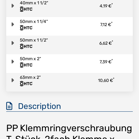
40mm x 1 1/2"
*
4,19 €
50mm x 1 1/4"
*
7,12 €
50mm x 1 1/2"
*
6,62 €
50mm x 2"
*
7,39 €
63mm x 2"
*
10,60 €
Description
PP Klemmringverschraubung