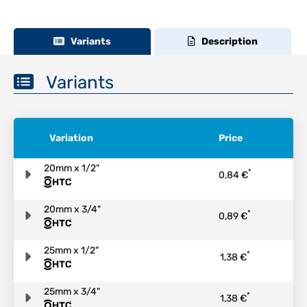
Variants
Description
Variants
Variation
Price
20mm x 1/2"
*
0,84 €
20mm x 3/4"
*
0,89 €
25mm x 1/2"
*
1,38 €
25mm x 3/4"
*
1,38 €