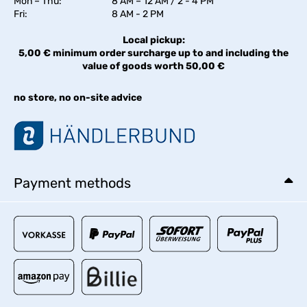
Mon – Thu:
8 AM – 12 AM / 2 - 4 PM
Fri:
8 AM - 2 PM
Local pickup:
5,00 € minimum order surcharge up to and including the
value of goods worth 50,00 €
no store, no on-site advice
Payment methods