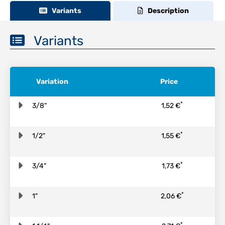
Variants
Description
Variants
Variation
Price
*
3/8"
1,52 €
*
1/2"
1,55 €
*
3/4"
1,73 €
*
1"
2,06 €
*