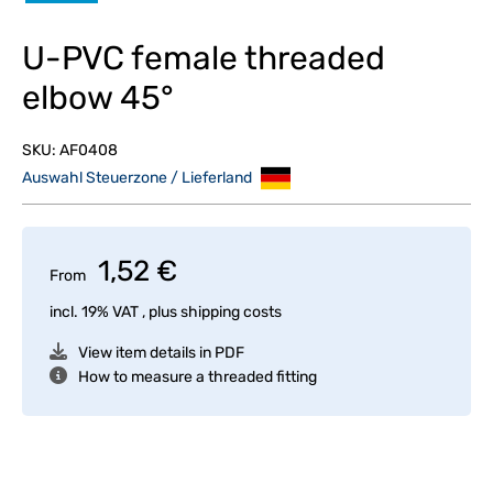
U-PVC female threaded
elbow 45°
SKU:
AF0408
Auswahl Steuerzone / Lieferland
1,52 €
From
incl. 19% VAT , plus
shipping costs
View item details in PDF
How to measure a threaded fitting