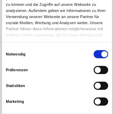
zu können und die Zugriffe auf unsere Webseite zu
Farbe:
Grau
analysieren. Außerdem geben wir Informationen zu Ihrer
Verwendung unserer Webseite an unsere Partner für
soziale Medien, Werbung und Analysen weiter. Unsere
DOWNLOAD
Partner führen diese Informationen möglicherweise mit
weiteren Daten zusammen, die Sie ihnen bereitgestellt
RoHS Bestätigung HTC
haben oder die sie im Rahmen Ihrer Nutzung der Dienste
gesammelt haben. Sie geben Einwilligung zu unseren
Einwilligungsauswahl
DOWNLOAD
Cookies, wenn Sie unsere Webseite weiterhin nutzen.
Notwendig
Kleben von PVC-U Rohren und -Fittings
Präferenzen
DOWNLOAD
die Gewindekennung - oder warum 1" eben keine 25,4mm sind
Statistiken
DOWNLOAD
abdichten und verbinden von Kunststoffgewinden
Marketing
DOWNLOAD