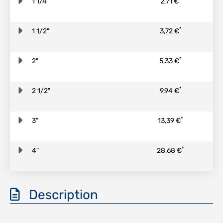
1 1/4"
2,71 €
*
1 1/2"
3,72 €
*
2"
5,33 €
*
2 1/2"
9,94 €
*
3"
13,39 €
*
4"
28,68 €
Description