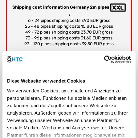
Shipping cost information Germany 2m pipes
:
6 - 24 pipes shipping costs 7.90 EUR gross
25 - 48 pipes shipping costs 15.80 EUR gross
49 - 72 pipes shipping costs 23.70 EUR gross
73 - 96 pipes shipping costs 31.60 EUR gross
97 - 120 pipes shipping costs 39.50 EUR gross
Note:
Nominal pressure up to 90mm, ISO 4065 based on
design coefficient
C
= 2.5. Nominal pressure from
110mm, ISO 4065 based on design coefficient
C
= 2.0.
Diese Webseite verwendet Cookies
Wir verwenden Cookies, um Inhalte und Anzeigen zu
Dimensions according to EN 1452-2
Delivery length +/- 0.5% or +/- 1% (see table)
personalisieren, Funktionen für soziale Medien anbieten
1m length without socket
zu können und die Zugriffe auf unsere Webseite zu
*2m length with or without socket - depending on
analysieren. Außerdem geben wir Informationen zu Ihrer
availability, no selection option
Verwendung unserer Webseite an unsere Partner für
The unit DN is derived from the wall thickness and is to be
soziale Medien, Werbung und Analysen weiter. Unsere
considered as nominal plus tolerance according to DIN
8062 and
not
a usable dimension
Partner führen diese Informationen möglicherweise mit