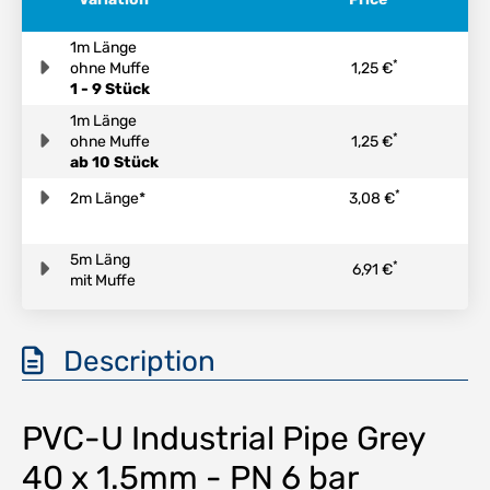
1m Länge
*
ohne Muffe
1,25 €
1 - 9 Stück
1m Länge
*
ohne Muffe
1,25 €
ab 10 Stück
*
2m Länge*
3,08 €
5m Läng
*
6,91 €
mit Muffe
Description
PVC-U Industrial Pipe Grey
40 x 1.5mm - PN 6 bar