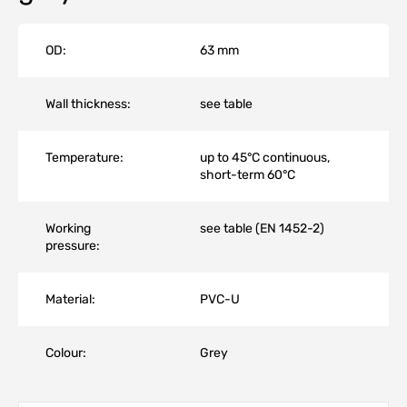
OD:
63 mm
Wall thickness:
see table
Temperature:
up to 45°C continuous,
short-term 60°C
Working
see table (EN 1452-2)
pressure:
Material:
PVC-U
Colour:
Grey