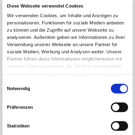
Diese Webseite verwendet Cookies
Color:
Grey
Wir verwenden Cookies, um Inhalte und Anzeigen zu
personalisieren, Funktionen für soziale Medien anbieten
zu können und die Zugriffe auf unsere Webseite zu
analysieren. Außerdem geben wir Informationen zu Ihrer
Reinforced female
Verwendung unserer Webseite an unsere Partner für
soziale Medien, Werbung und Analysen weiter. Unsere
thread outlet
Partner führen diese Informationen möglicherweise mit
weiteren Daten zusammen, die Sie ihnen bereitgestellt
haben oder die sie im Rahmen Ihrer Nutzung der Dienste
The reinforcement ring compensates
for the pressure acting on the thread
gesammelt haben. Sie geben Einwilligung zu unseren
Einwilligungsauswahl
and prevents damage or cracking of
Cookies, wenn Sie unsere Webseite weiterhin nutzen.
Notwendig
the threaded socket. The reinforced
female thread allows operation at
higher pressure ratings up to max. 16
Präferenzen
bar.
Note:
Size 125 mm x 1" supplied
without reinforcement ring.
Statistiken