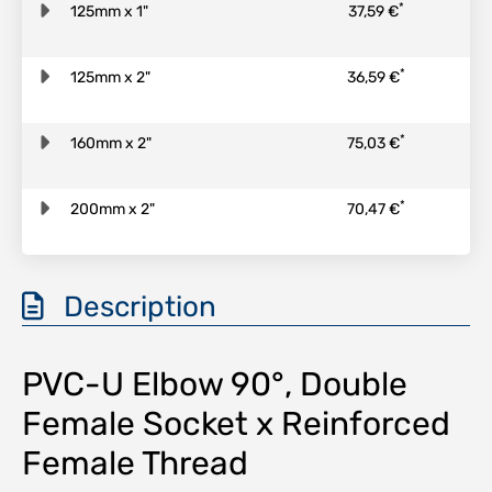
*
125mm x 1"
37,59 €
*
125mm x 2"
36,59 €
*
160mm x 2"
75,03 €
*
200mm x 2"
70,47 €
Description
PVC-U Elbow 90°, Double
Female Socket x Reinforced
Female Thread