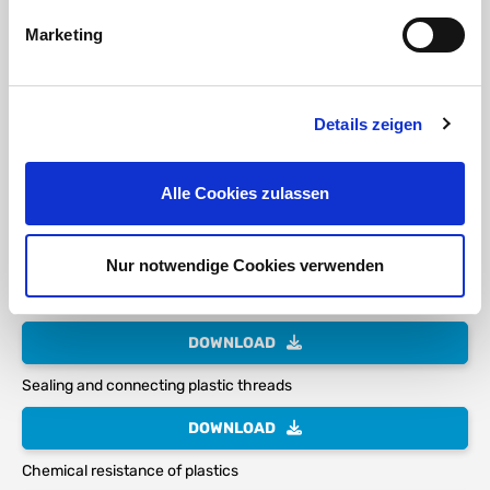
Marketing
DOWNLOAD
RoHS confirmation HTC
Details zeigen
DOWNLOAD
Alle Cookies zulassen
Bonding of PVC-U pipes and fittings
DOWNLOAD
Nur notwendige Cookies verwenden
The thread designation – or why 1" is not exactly 25.4 mm
DOWNLOAD
Sealing and connecting plastic threads
DOWNLOAD
Chemical resistance of plastics