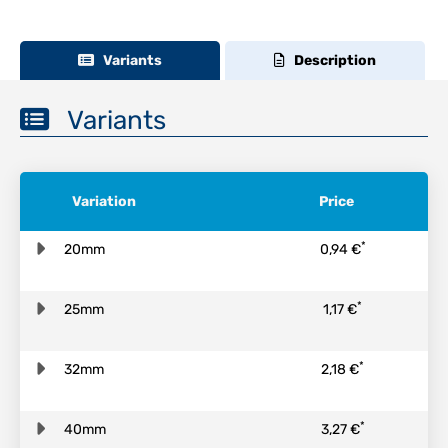
Variants
Description
Variants
Variation
Price
*
20mm
0,94 €
*
25mm
1,17 €
*
32mm
2,18 €
*
40mm
3,27 €