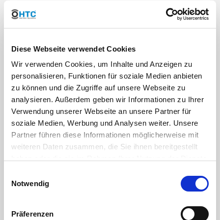
Arbeitsdruck
max. 16 bar bei 20°C
(PN):
Medium Wasser
Material:
PVC-U
Diese Webseite verwendet Cookies
Wir verwenden Cookies, um Inhalte und Anzeigen zu
personalisieren, Funktionen für soziale Medien anbieten
Farbe:
Transparent Bläulich
zu können und die Zugriffe auf unsere Webseite zu
analysieren. Außerdem geben wir Informationen zu Ihrer
Verwendung unserer Webseite an unsere Partner für
DOWNLOAD
soziale Medien, Werbung und Analysen weiter. Unsere
RoHS Bestätigung HTC
Partner führen diese Informationen möglicherweise mit
weiteren Daten zusammen, die Sie ihnen bereitgestellt
DOWNLOAD
haben oder die sie im Rahmen Ihrer Nutzung der Dienste
gesammelt haben. Sie geben Einwilligung zu unseren
Einwilligungsauswahl
Kleben von PVC-U Rohren und -Fittings
Cookies, wenn Sie unsere Webseite weiterhin nutzen.
Notwendig
DOWNLOAD
die Gewindekennung - oder warum 1" eben keine 25,4mm sind
Präferenzen