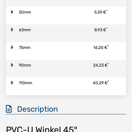
*
50mm
5,59 €
*
63mm
8,93 €
*
75mm
16,20 €
*
90mm
24,23 €
*
110mm
40,29 €
Description
PVC-U Winkel 45°