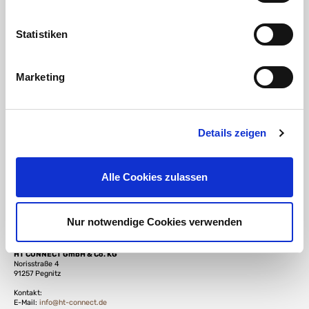
DOWNLOAD
Statistiken
abdichten und verbinden von Kunststoffgewinden
DOWNLOAD
Marketing
chemische Beständigkeit von Kunststoffen
DOWNLOAD
Details zeigen
äußere Merkmale von Spritzgussfittings
Alle Cookies zulassen
Verantwortliche Person für die EU
Nur notwendige Cookies verwenden
In der EU ansässiger Wirtschaftsbeteiligter, der sicherstellt, dass das Produkt den
erforderlichen Vorschriften entspricht:
HT CONNECT GmbH & Co. KG
Norisstraße 4
91257 Pegnitz
Kontakt:
E-Mail:
info@ht-connect.de