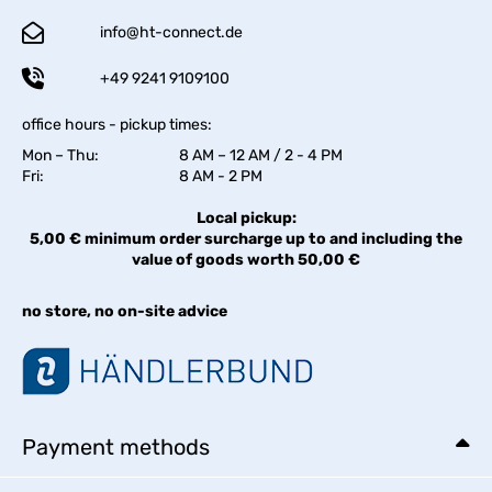
info@ht-connect.de
+49 9241 9109100
office hours - pickup times:
Mon – Thu:
8 AM – 12 AM / 2 - 4 PM
Fri:
8 AM - 2 PM
Local pickup:
5,00 € minimum order surcharge up to and including the
value of goods worth 50,00 €
no store, no on-site advice
Payment methods