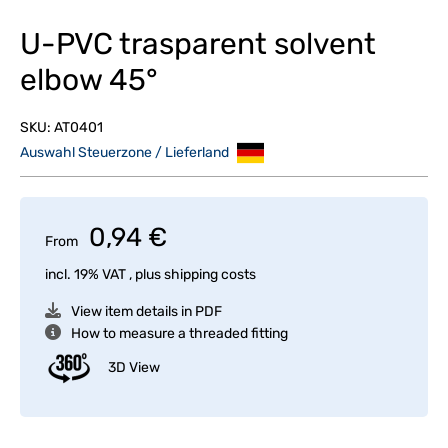
U-PVC trasparent solvent
elbow 45°
SKU:
AT0401
Auswahl Steuerzone / Lieferland
0,94 €
From
incl. 19% VAT , plus
shipping costs
View item details in PDF
How to measure a threaded fitting
3D View