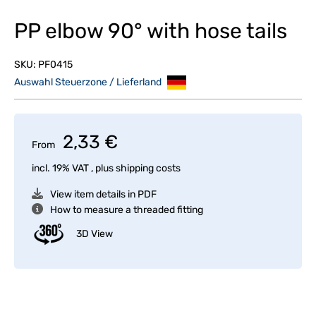
PP elbow 90° with hose tails
SKU:
PF0415
Auswahl Steuerzone / Lieferland
2,33 €
From
incl. 19% VAT , plus
shipping costs
View item details in PDF
How to measure a threaded fitting
3D View