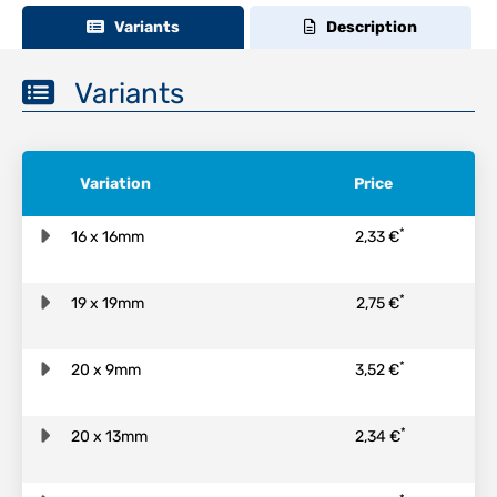
Variants
Description
Variants
Variation
Price
*
16 x 16mm
2,33 €
*
19 x 19mm
2,75 €
*
20 x 9mm
3,52 €
*
20 x 13mm
2,34 €