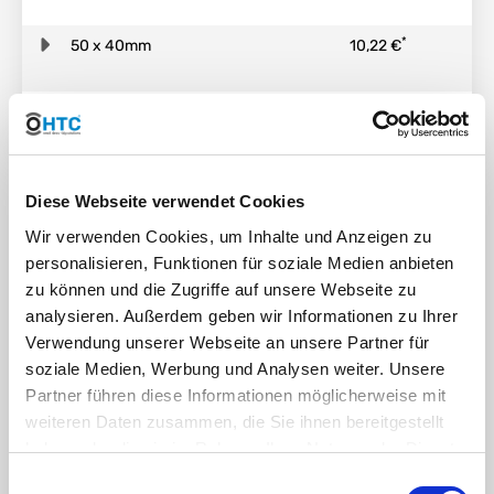
*
50 x 40mm
10,22 €
*
50 x 50mm
10,64 €
Diese Webseite verwendet Cookies
Description
Wir verwenden Cookies, um Inhalte und Anzeigen zu
personalisieren, Funktionen für soziale Medien anbieten
PP Polypropylen Winkel 90°
zu können und die Zugriffe auf unsere Webseite zu
analysieren. Außerdem geben wir Informationen zu Ihrer
mit 2fach Schlauchtülle
Verwendung unserer Webseite an unsere Partner für
soziale Medien, Werbung und Analysen weiter. Unsere
Partner führen diese Informationen möglicherweise mit
Anschluss:
2fach Schlauchtülle
weiteren Daten zusammen, die Sie ihnen bereitgestellt
haben oder die sie im Rahmen Ihrer Nutzung der Dienste
Temperatur:
bis 60°C konstant, kurzzeitig
gesammelt haben. Sie geben Einwilligung zu unseren
Einwilligungsauswahl
80°C