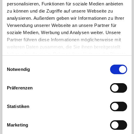
personalisieren, Funktionen für soziale Medien anbieten
DOWNLOAD
zu können und die Zugriffe auf unsere Webseite zu
Chemical Resistance of Plastics
analysieren. Außerdem geben wir Informationen zu Ihrer
Verwendung unserer Webseite an unsere Partner für
DOWNLOAD
soziale Medien, Werbung und Analysen weiter. Unsere
Partner führen diese Informationen möglicherweise mit
External Characteristics of Injection-Moulded Fittings
weiteren Daten zusammen, die Sie ihnen bereitgestellt
haben oder die sie im Rahmen Ihrer Nutzung der Dienste
gesammelt haben. Sie geben Einwilligung zu unseren
Einwilligungsauswahl
Verantwortliche Person für die EU
Cookies, wenn Sie unsere Webseite weiterhin nutzen.
Notwendig
In der EU ansässiger Wirtschaftsbeteiligter, der sicherstellt, dass das Produkt den
erforderlichen Vorschriften entspricht:
HT CONNECT GmbH & Co. KG
Präferenzen
Norisstraße 4
91257 Pegnitz
Kontakt:
Statistiken
E-Mail:
info@ht-connect.de
Media
Marketing