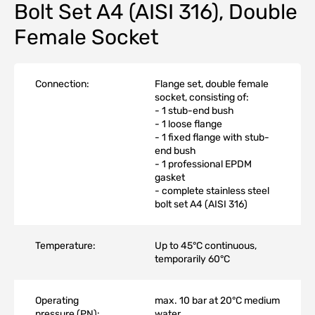
Bolt Set A4 (AISI 316), Double
Female Socket
Connection:
Flange set, double female
socket, consisting of:
- 1 stub-end bush
- 1 loose flange
- 1 fixed flange with stub-
end bush
- 1 professional EPDM
gasket
- complete stainless steel
bolt set A4 (AISI 316)
Temperature:
Up to 45°C continuous,
temporarily 60°C
Operating
max. 10 bar at 20°C medium
pressure (PN):
water