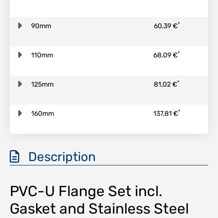
*
90mm
60,39 €
*
110mm
68,09 €
*
125mm
81,02 €
*
160mm
137,81 €
Description
PVC-U Flange Set incl.
Gasket and Stainless Steel