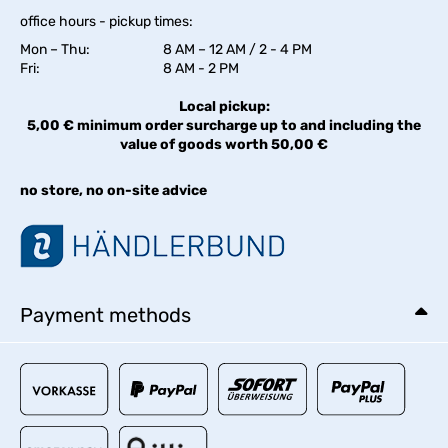
office hours - pickup times:
Mon – Thu:
8 AM – 12 AM / 2 - 4 PM
Fri:
8 AM - 2 PM
Local pickup:
5,00 € minimum order surcharge up to and including the
value of goods worth 50,00 €
no store, no on-site advice
Payment methods