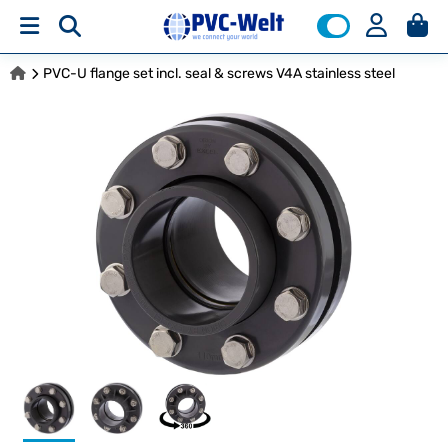
PVC-U flange set incl. seal & screws V4A stainless steel