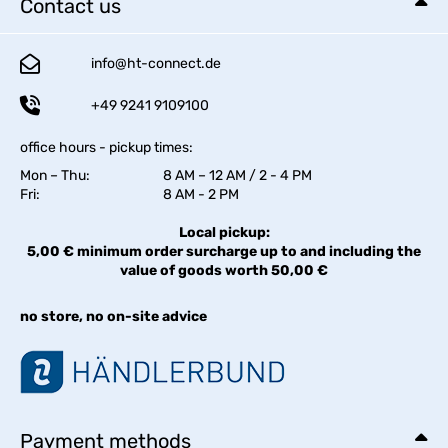
Contact us
info@ht-connect.de
+49 9241 9109100
office hours - pickup times:
Mon – Thu:
8 AM – 12 AM / 2 - 4 PM
Fri:
8 AM - 2 PM
Local pickup:
5,00 € minimum order surcharge up to and including the
value of goods worth 50,00 €
no store, no on-site advice
Payment methods