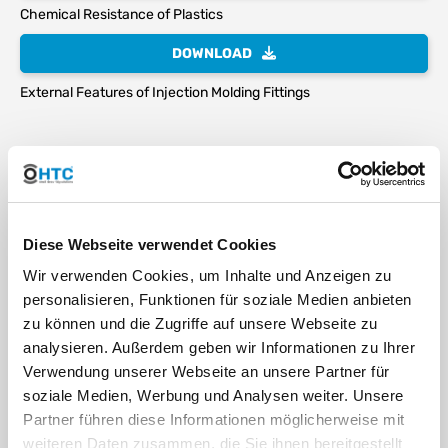
Chemical Resistance of Plastics
DOWNLOAD
External Features of Injection Molding Fittings
Verantwortliche Person für die EU
In der EU ansässiger Wirtschaftsbeteiligter, der sicherstellt, dass das Produkt den
erforderlichen Vorschriften entspricht:
HT CONNECT GmbH & Co. KG
Diese Webseite verwendet Cookies
Norisstraße 4
91257 Pegnitz
Wir verwenden Cookies, um Inhalte und Anzeigen zu
Kontakt:
personalisieren, Funktionen für soziale Medien anbieten
E-Mail:
info@ht-connect.de
zu können und die Zugriffe auf unsere Webseite zu
analysieren. Außerdem geben wir Informationen zu Ihrer
Media
Verwendung unserer Webseite an unsere Partner für
soziale Medien, Werbung und Analysen weiter. Unsere
Partner führen diese Informationen möglicherweise mit
weiteren Daten zusammen, die Sie ihnen bereitgestellt