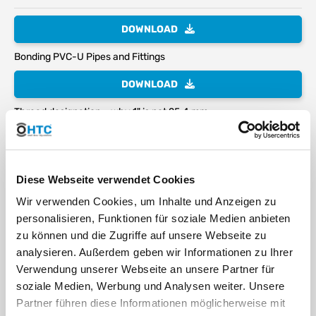
DOWNLOAD
Bonding PVC-U Pipes and Fittings
DOWNLOAD
Thread designation – why 1" is not 25.4 mm
DOWNLOAD
Connecting and sealing plastic threads
Diese Webseite verwendet Cookies
DOWNLOAD
Wir verwenden Cookies, um Inhalte und Anzeigen zu
personalisieren, Funktionen für soziale Medien anbieten
Chemical resistance of plastics
zu können und die Zugriffe auf unsere Webseite zu
DOWNLOAD
analysieren. Außerdem geben wir Informationen zu Ihrer
Verwendung unserer Webseite an unsere Partner für
External characteristics of injection-moulded fittings
soziale Medien, Werbung und Analysen weiter. Unsere
Partner führen diese Informationen möglicherweise mit