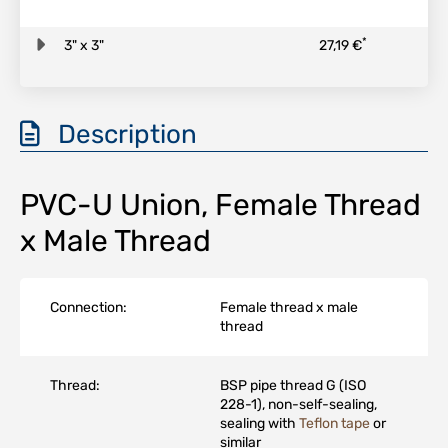
*
3" x 3"
27,19 €
Description
PVC-U Union, Female Thread
x Male Thread
Connection:
Female thread x male
thread
Thread:
BSP pipe thread G (ISO
228-1), non-self-sealing,
sealing with
Teflon tape
or
similar