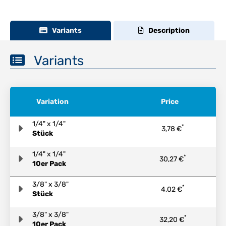
Variants
Description
Variants
Variation
Price
1/4" x 1/4"
*
3,78 €
Stück
1/4" x 1/4"
*
30,27 €
10er Pack
3/8" x 3/8"
*
4,02 €
Stück
3/8" x 3/8"
*
32,20 €
10er Pack