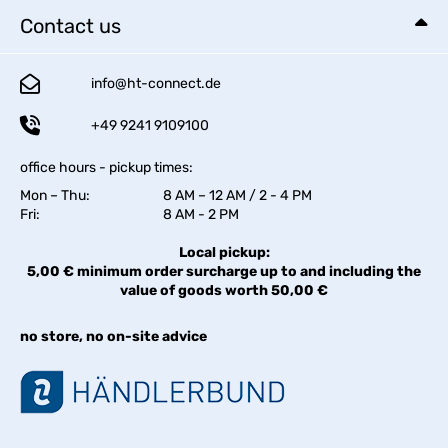
Contact us
info@ht-connect.de
+49 9241 9109100
office hours - pickup times:
Mon – Thu:
8 AM – 12 AM / 2 - 4 PM
Fri:
8 AM - 2 PM
Local pickup:
5,00 € minimum order surcharge up to and including the
value of goods worth 50,00 €
no store, no on-site advice