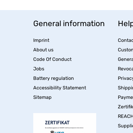
General information
Help
Imprint
Contac
About us
Custom
Code Of Conduct
Genera
Jobs
Revoca
Battery regulation
Privac
Accessibility Statement
Shippi
Sitemap
Payme
Zertifi
REACH 
Suppli