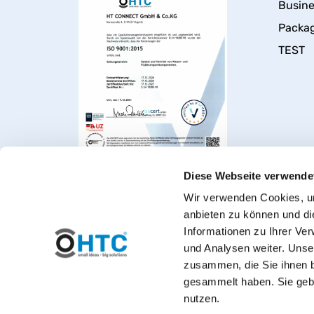
Busin
Packa
TEST
Diese Webseite verwende
Wir verwenden Cookies, um
anbieten zu können und di
Informationen zu Ihrer Ve
und Analysen weiter. Unse
zusammen, die Sie ihnen b
gesammelt haben. Sie gebe
Welcome to PVC-Welt, t
nutzen.
*Private customers: All prices include VAT. 