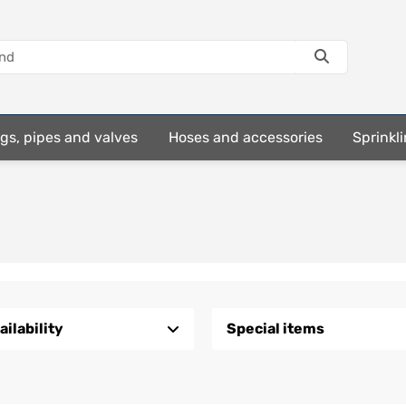
ings, pipes and valves
Hoses and accessories
Sprinkli
ailability
Special items