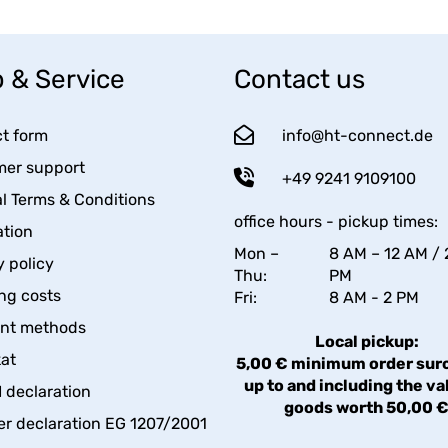
 & Service
Contact us
t form
info@ht-connect.de
er support
+49 9241 9109100
l Terms & Conditions
office hours - pickup times:
tion
Mon –
8 AM – 12 AM / 
y policy
Thu:
PM
ng costs
Fri:
8 AM - 2 PM
nt methods
Local pickup:
kat
5,00 € minimum order sur
up to and including the va
declaration
goods worth 50,00 
er declaration EG 1207/2001