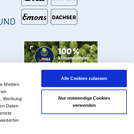
Alle Cookies zulassen
le Medien
 wir
Nur notwendige Cookies
n, Werbung
verwenden
ren Daten
ienste
weiterhin
s, valves and fittings.
VAT plus
shipping costs
, ** Goods that can be