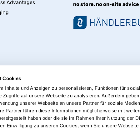
ess Advantages
no store, no on-site advice
ging
t Cookies
 Inhalte und Anzeigen zu personalisieren, Funktionen für sozia
e Zugriffe auf unsere Webseite zu analysieren. Außerdem geben
Withdraw from contract
rwendung unserer Webseite an unsere Partner für soziale Medie
re Partner führen diese Informationen möglicherweise mit weite
ereitgestellt haben oder die sie im Rahmen Ihrer Nutzung der D
© 2013 - 2026 HT CONNECT GmbH & Co. KG
n Einwilligung zu unseren Cookies, wenn Sie unsere Webseite 
he online shop with quality products from HTC© – PVC-U pipe
plus
shipping costs
, Commercial customers: all Prices excl. 