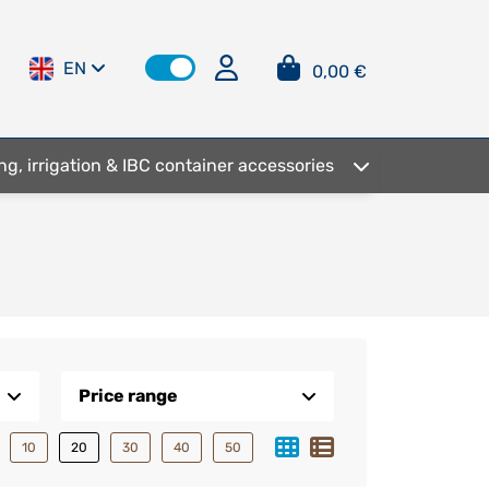
EN
0,00 €
ng, irrigation & IBC container accessories
Price range
10
20
30
40
50