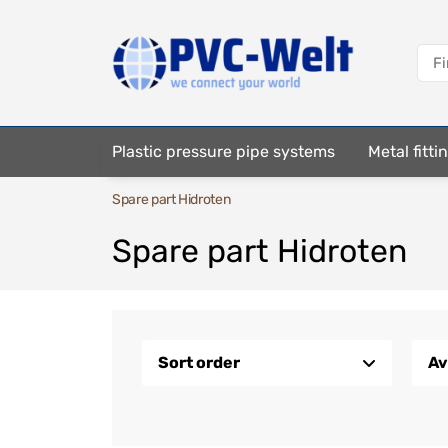
Plastic pressure pipe systems
Metal fitt
Spare part Hidroten
Fastening elements
Spare part Hidroten
Sort order
Av