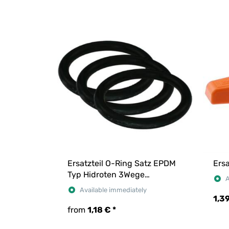
Ersatzteil O-Ring Satz EPDM
Ersa
Typ Hidroten 3Wege
A
Kugelhahn
Available immediately
1,3
from
1,18 €
*