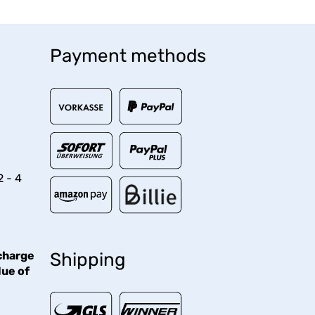
Payment methods
2 - 4
charge
Shipping
lue of
€