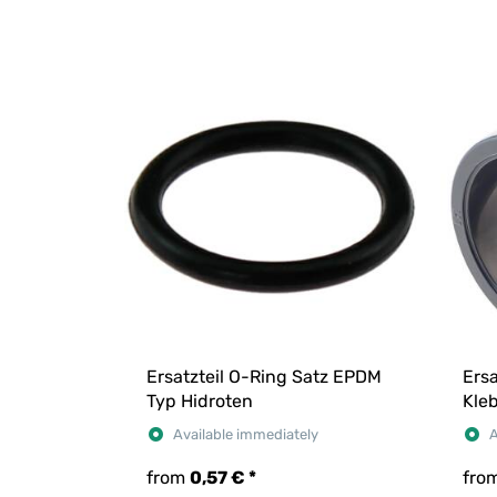
Ersatzteil O-Ring Satz EPDM
Ersa
Typ Hidroten
Kle
Available immediately
A
from
0,57 €
*
fro