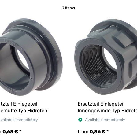
7 Items
tzteil Einlegeteil
Ersatzteil Einlegeteil
bemuffe Typ Hidroten
Innengewinde Typ Hidrot
vailable immediately
Available immediately
m
0,68 €
*
from
0,86 €
*