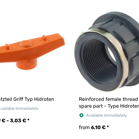
tzteil Griff Typ Hidroten
Reinforced female thread
spare part - Type Hidrote
vailable immediately
Available immediately
9 € -
3,03 €
*
from
6,10 €
*