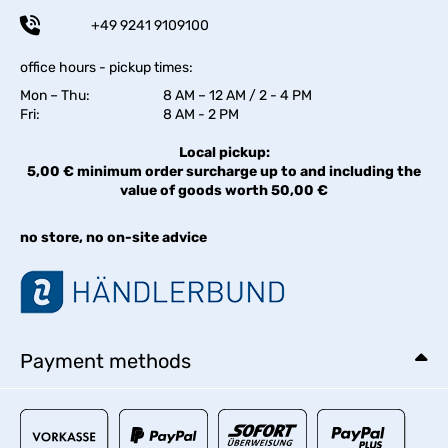
+49 9241 9109100
office hours - pickup times:
Mon – Thu:
8 AM – 12 AM / 2 - 4 PM
Fri:
8 AM - 2 PM
Local pickup:
5,00 € minimum order surcharge up to and including the
value of goods worth 50,00 €
no store, no on-site advice
Payment methods