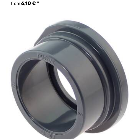
6,10 €
*
from