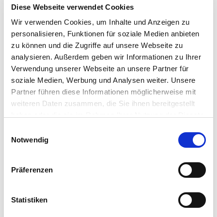
Diese Webseite verwendet Cookies
Wir verwenden Cookies, um Inhalte und Anzeigen zu
personalisieren, Funktionen für soziale Medien anbieten
zu können und die Zugriffe auf unsere Webseite zu
analysieren. Außerdem geben wir Informationen zu Ihrer
Verwendung unserer Webseite an unsere Partner für
soziale Medien, Werbung und Analysen weiter. Unsere
Partner führen diese Informationen möglicherweise mit
weiteren Daten zusammen, die Sie ihnen bereitgestellt
Ersatzteil O-Ring Satz EPDM Typ Hidroten
haben oder die sie im Rahmen Ihrer Nutzung der Dienste
Available immediately
gesammelt haben. Sie geben Einwilligung zu unseren
Einwilligungsauswahl
0,57 €
*
from
Cookies, wenn Sie unsere Webseite weiterhin nutzen.
Notwendig
Präferenzen
Statistiken